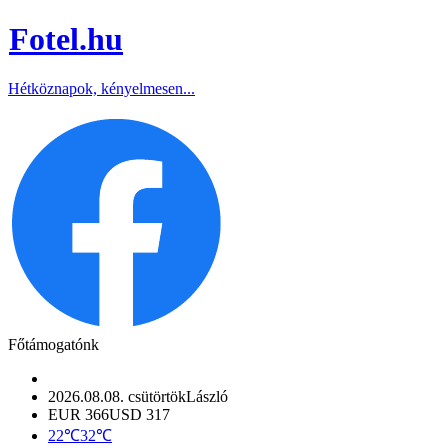
Fotel
.hu
Hétköznapok, kényelmesen...
Főtámogatónk
2026.08.08. csütörtök
László
EUR 366
USD 317
22℃
32℃