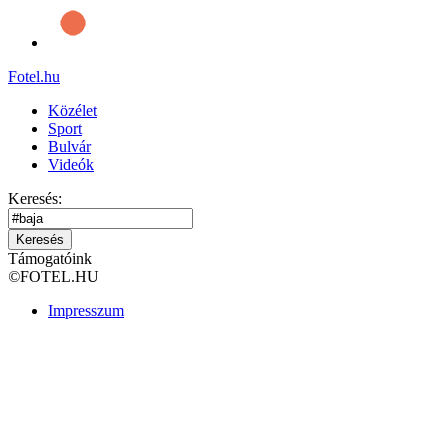
Fotel
.hu
Közélet
Sport
Bulvár
Videók
Keresés:
Keresés
Támogatóink
©
FOTEL.HU
Impresszum