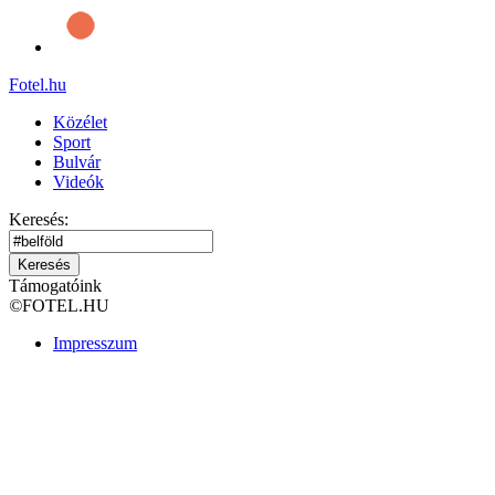
Fotel
.hu
Közélet
Sport
Bulvár
Videók
Keresés:
Keresés
Támogatóink
©
FOTEL.HU
Impresszum