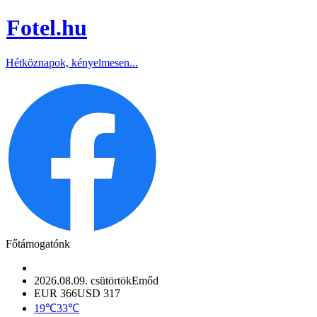
Fotel
.hu
Hétköznapok, kényelmesen...
Főtámogatónk
2026.08.09. csütörtök
Emőd
EUR 366
USD 317
19℃
33℃