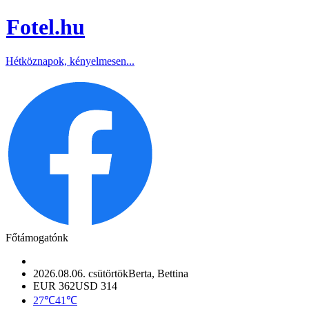
Fotel
.hu
Hétköznapok, kényelmesen...
Főtámogatónk
2026.08.06. csütörtök
Berta, Bettina
EUR 362
USD 314
27℃
41℃