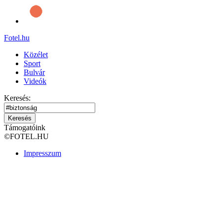
Fotel
.hu
Közélet
Sport
Bulvár
Videók
Keresés:
Keresés
Támogatóink
©
FOTEL.HU
Impresszum