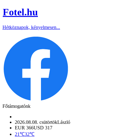
Fotel
.hu
Hétköznapok, kényelmesen...
Főtámogatónk
2026.08.08. csütörtök
László
EUR 366
USD 317
21℃
32℃