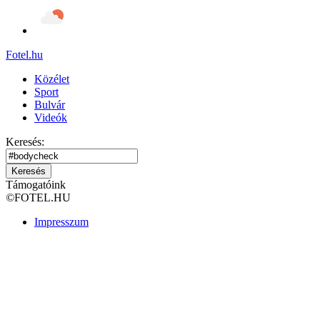
Fotel
.hu
Közélet
Sport
Bulvár
Videók
Keresés:
Keresés
Támogatóink
©
FOTEL.HU
Impresszum