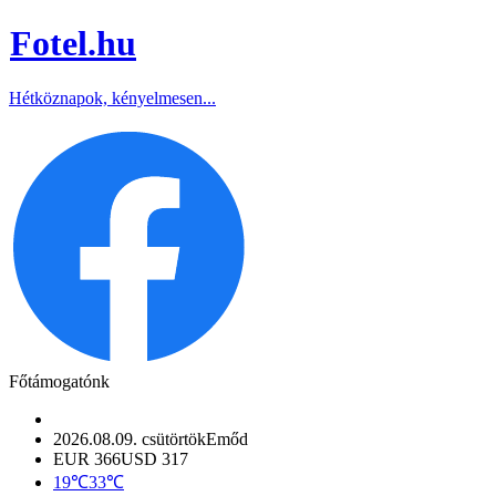
Fotel
.hu
Hétköznapok, kényelmesen...
Főtámogatónk
2026.08.09. csütörtök
Emőd
EUR 366
USD 317
19℃
33℃