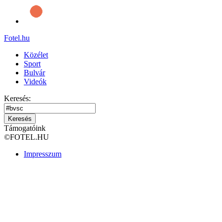
Fotel
.hu
Közélet
Sport
Bulvár
Videók
Keresés:
Keresés
Támogatóink
©
FOTEL.HU
Impresszum