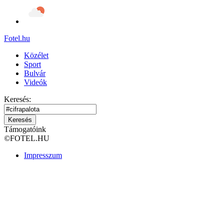
Fotel
.hu
Közélet
Sport
Bulvár
Videók
Keresés:
Keresés
Támogatóink
©
FOTEL.HU
Impresszum