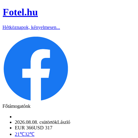
Fotel
.hu
Hétköznapok, kényelmesen...
Főtámogatónk
2026.08.08. csütörtök
László
EUR 366
USD 317
21℃
32℃