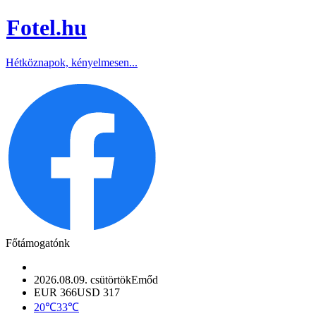
Fotel
.hu
Hétköznapok, kényelmesen...
Főtámogatónk
2026.08.09. csütörtök
Emőd
EUR 366
USD 317
20℃
33℃