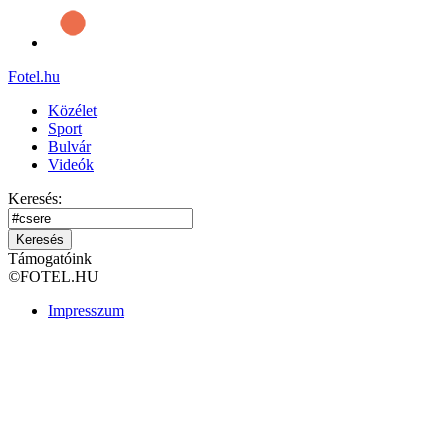
Fotel
.hu
Közélet
Sport
Bulvár
Videók
Keresés:
Keresés
Támogatóink
©
FOTEL.HU
Impresszum