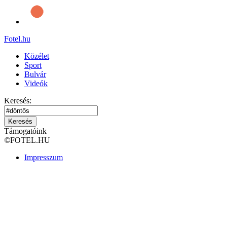
Fotel
.hu
Közélet
Sport
Bulvár
Videók
Keresés:
Keresés
Támogatóink
©
FOTEL.HU
Impresszum