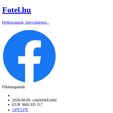
Fotel
.hu
Hétköznapok, kényelmesen...
Főtámogatónk
2026.08.09. csütörtök
Emőd
EUR 366
USD 317
19℃
33℃