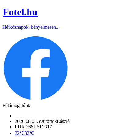
Fotel
.hu
Hétköznapok, kényelmesen...
Főtámogatónk
2026.08.08. csütörtök
László
EUR 366
USD 317
22℃
32℃