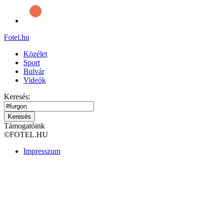
Fotel
.hu
Közélet
Sport
Bulvár
Videók
Keresés:
Keresés
Támogatóink
©
FOTEL.HU
Impresszum