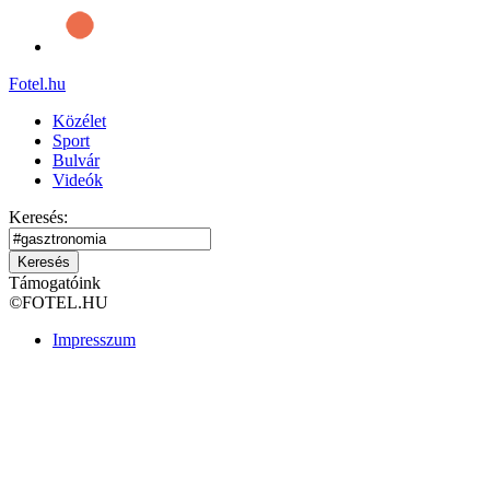
Fotel
.hu
Közélet
Sport
Bulvár
Videók
Keresés:
Keresés
Támogatóink
©
FOTEL.HU
Impresszum