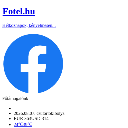
Fotel
.hu
Hétköznapok, kényelmesen...
Főtámogatónk
2026.08.07. csütörtök
Ibolya
EUR 363
USD 314
24℃
39℃