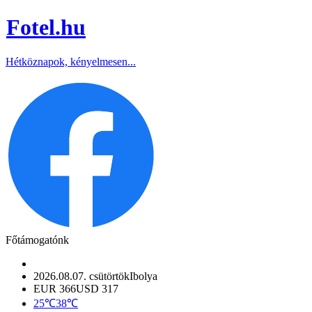
Fotel
.hu
Hétköznapok, kényelmesen...
Főtámogatónk
2026.08.07. csütörtök
Ibolya
EUR 366
USD 317
25℃
38℃