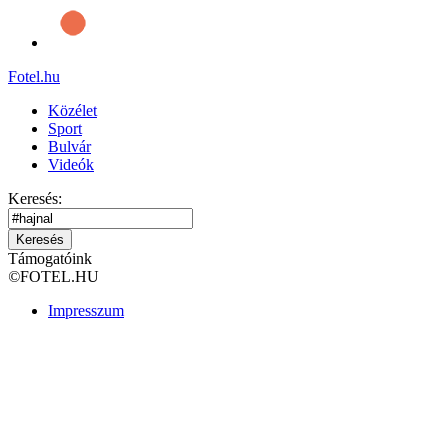
Fotel
.hu
Közélet
Sport
Bulvár
Videók
Keresés:
Keresés
Támogatóink
©
FOTEL.HU
Impresszum