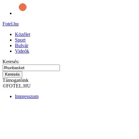
Fotel
.hu
Közélet
Sport
Bulvár
Videók
Keresés:
Keresés
Támogatóink
©
FOTEL.HU
Impresszum