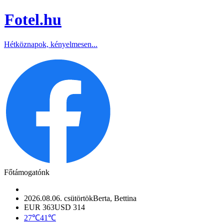
Fotel
.hu
Hétköznapok, kényelmesen...
Főtámogatónk
2026.08.06. csütörtök
Berta, Bettina
EUR 363
USD 314
27℃
41℃