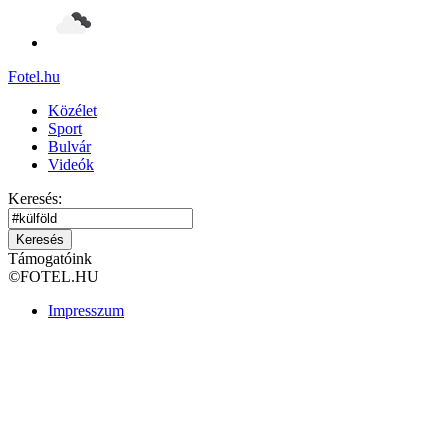
Fotel
.hu
Közélet
Sport
Bulvár
Videók
Keresés:
Keresés
Támogatóink
©
FOTEL.HU
Impresszum