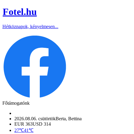
Fotel
.hu
Hétköznapok, kényelmesen...
Főtámogatónk
2026.08.06. csütörtök
Berta, Bettina
EUR 363
USD 314
27℃
41℃