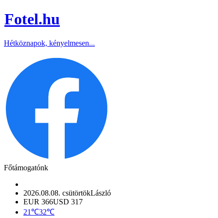
Fotel
.hu
Hétköznapok, kényelmesen...
Főtámogatónk
2026.08.08. csütörtök
László
EUR 366
USD 317
21℃
32℃