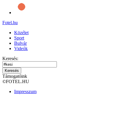
Fotel
.hu
Közélet
Sport
Bulvár
Videók
Keresés:
Keresés
Támogatóink
©
FOTEL.HU
Impresszum