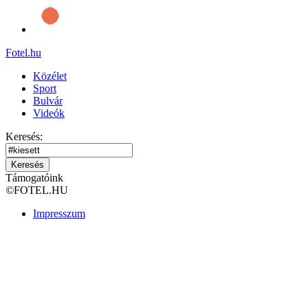
Fotel
.hu
Közélet
Sport
Bulvár
Videók
Keresés:
Keresés
Támogatóink
©
FOTEL.HU
Impresszum