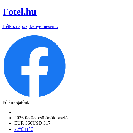
Fotel
.hu
Hétköznapok, kényelmesen...
Főtámogatónk
2026.08.08. csütörtök
László
EUR 366
USD 317
22℃
31℃