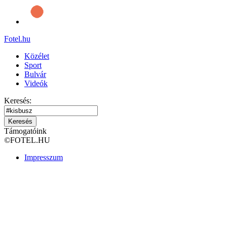
Fotel
.hu
Közélet
Sport
Bulvár
Videók
Keresés:
Keresés
Támogatóink
©
FOTEL.HU
Impresszum