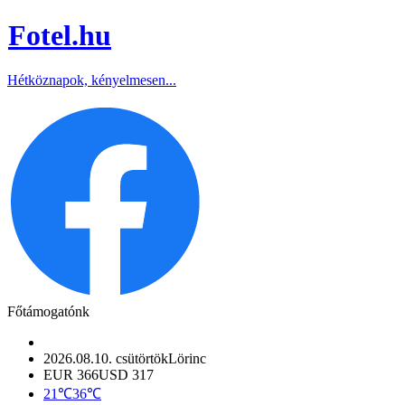
Fotel
.hu
Hétköznapok, kényelmesen...
Főtámogatónk
2026.08.10. csütörtök
Lörinc
EUR 366
USD 317
21℃
36℃