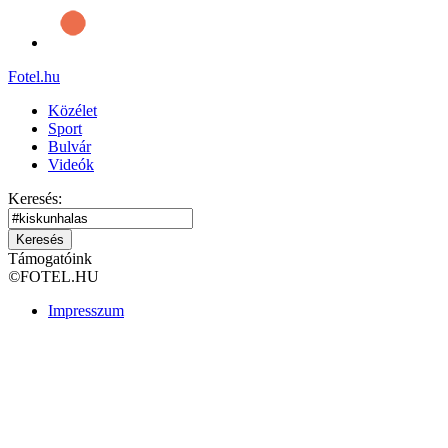
Fotel
.hu
Közélet
Sport
Bulvár
Videók
Keresés:
Keresés
Támogatóink
©
FOTEL.HU
Impresszum