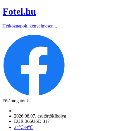
Fotel
.hu
Hétköznapok, kényelmesen...
Főtámogatónk
2026.08.07. csütörtök
Ibolya
EUR 366
USD 317
24℃
39℃