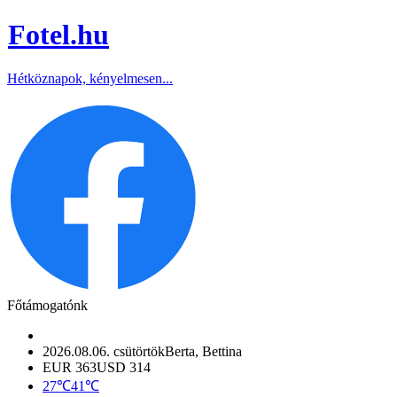
Fotel
.hu
Hétköznapok, kényelmesen...
Főtámogatónk
2026.08.06. csütörtök
Berta, Bettina
EUR 363
USD 314
27℃
41℃