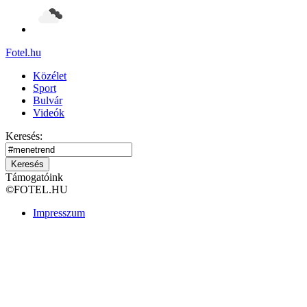
Fotel
.hu
Közélet
Sport
Bulvár
Videók
Keresés:
Keresés
Támogatóink
©
FOTEL.HU
Impresszum