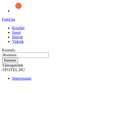
Fotel
.hu
Közélet
Sport
Bulvár
Videók
Keresés:
Keresés
Támogatóink
©
FOTEL.HU
Impresszum