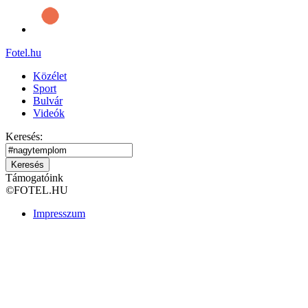
Fotel
.hu
Közélet
Sport
Bulvár
Videók
Keresés:
Keresés
Támogatóink
©
FOTEL.HU
Impresszum