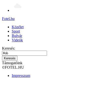
Fotel
.hu
Közélet
Sport
Bulvár
Videók
Keresés:
Keresés
Támogatóink
©
FOTEL.HU
Impresszum