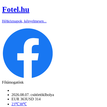
Fotel
.hu
Hétköznapok, kényelmesen...
Főtámogatónk
2026.08.07. csütörtök
Ibolya
EUR 363
USD 314
23℃
38℃