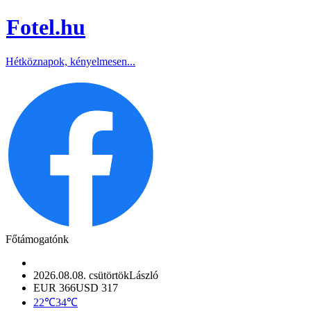
Fotel
.hu
Hétköznapok, kényelmesen...
Főtámogatónk
2026.08.08. csütörtök
László
EUR 366
USD 317
22℃
34℃