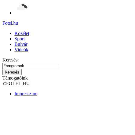
Fotel
.hu
Közélet
Sport
Bulvár
Videók
Keresés:
Keresés
Támogatóink
©
FOTEL.HU
Impresszum