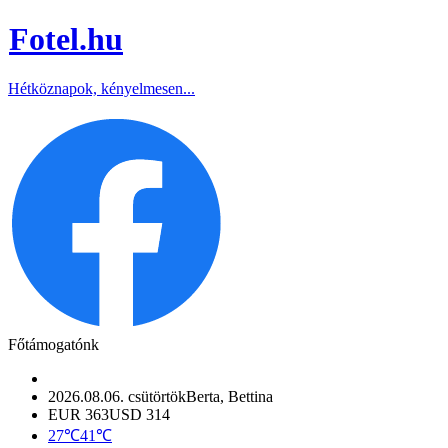
Fotel
.hu
Hétköznapok, kényelmesen...
Főtámogatónk
2026.08.06. csütörtök
Berta, Bettina
EUR 363
USD 314
27℃
41℃