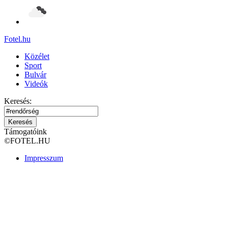
Fotel
.hu
Közélet
Sport
Bulvár
Videók
Keresés:
Keresés
Támogatóink
©
FOTEL.HU
Impresszum