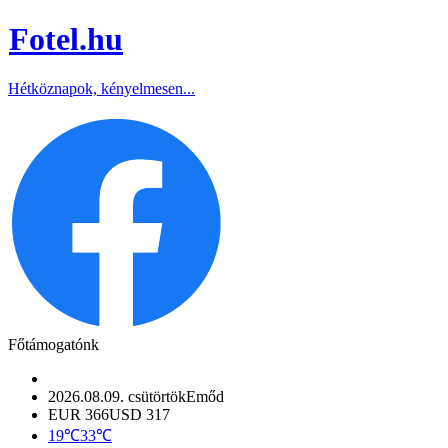
Fotel
.hu
Hétköznapok, kényelmesen...
Főtámogatónk
2026.08.09. csütörtök
Emőd
EUR 366
USD 317
19℃
33℃