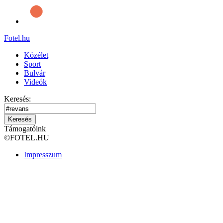
Fotel
.hu
Közélet
Sport
Bulvár
Videók
Keresés:
Keresés
Támogatóink
©
FOTEL.HU
Impresszum