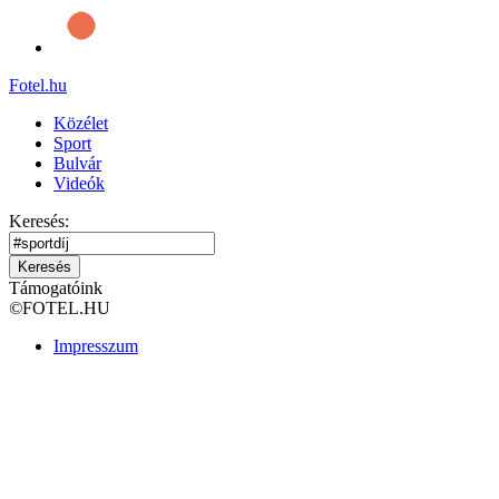
Fotel
.hu
Közélet
Sport
Bulvár
Videók
Keresés:
Keresés
Támogatóink
©
FOTEL.HU
Impresszum