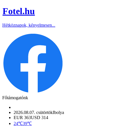
Fotel
.hu
Hétköznapok, kényelmesen...
Főtámogatónk
2026.08.07. csütörtök
Ibolya
EUR 363
USD 314
24℃
39℃