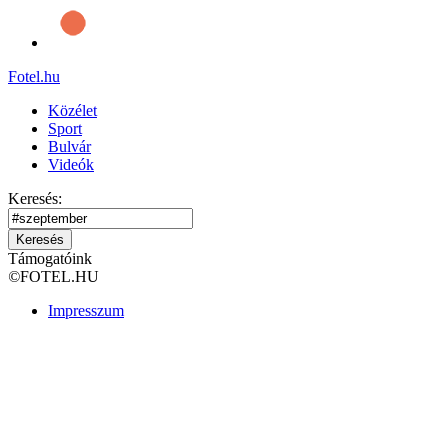
Fotel
.hu
Közélet
Sport
Bulvár
Videók
Keresés:
Keresés
Támogatóink
©
FOTEL.HU
Impresszum