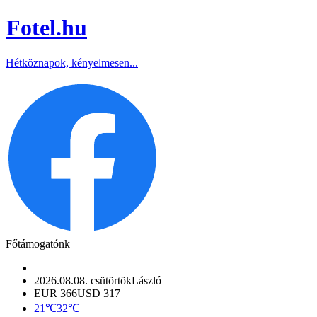
Fotel
.hu
Hétköznapok, kényelmesen...
Főtámogatónk
2026.08.08. csütörtök
László
EUR 366
USD 317
21℃
32℃