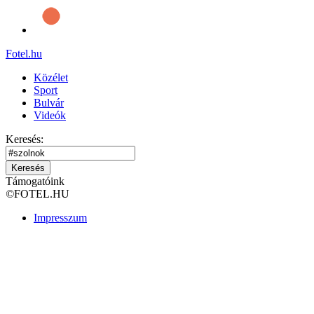
Fotel
.hu
Közélet
Sport
Bulvár
Videók
Keresés:
Keresés
Támogatóink
©
FOTEL.HU
Impresszum