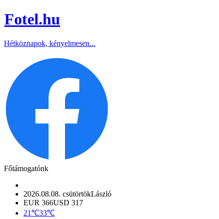
Fotel
.hu
Hétköznapok, kényelmesen...
Főtámogatónk
2026.08.08. csütörtök
László
EUR 366
USD 317
21℃
33℃