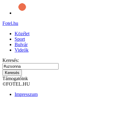
Fotel
.hu
Közélet
Sport
Bulvár
Videók
Keresés:
Keresés
Támogatóink
©
FOTEL.HU
Impresszum