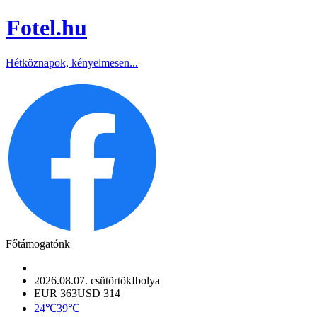
Fotel
.hu
Hétköznapok, kényelmesen...
Főtámogatónk
2026.08.07. csütörtök
Ibolya
EUR 363
USD 314
24℃
39℃