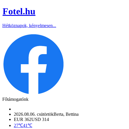
Fotel
.hu
Hétköznapok, kényelmesen...
Főtámogatónk
2026.08.06. csütörtök
Berta, Bettina
EUR 362
USD 314
27℃
41℃