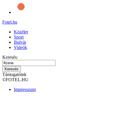
Fotel
.hu
Közélet
Sport
Bulvár
Videók
Keresés:
Keresés
Támogatóink
©
FOTEL.HU
Impresszum