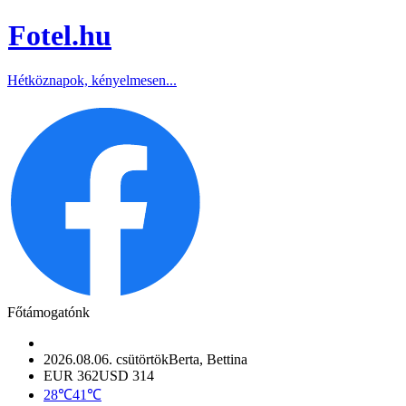
Fotel
.hu
Hétköznapok, kényelmesen...
Főtámogatónk
2026.08.06. csütörtök
Berta, Bettina
EUR 362
USD 314
28℃
41℃