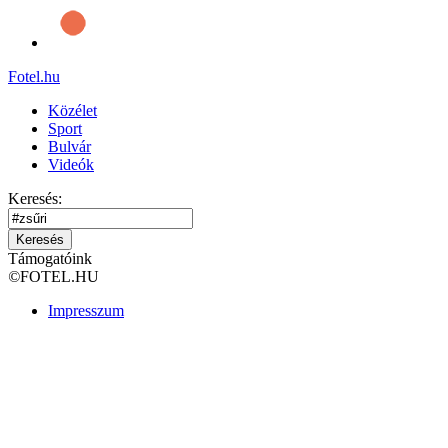
Fotel
.hu
Közélet
Sport
Bulvár
Videók
Keresés:
Keresés
Támogatóink
©
FOTEL.HU
Impresszum