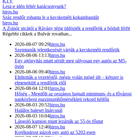
KTV
Lesz-e idén fehér karácsonyunk?
hiros.hu
Száz rendőr rohanta le a kecskeméti kokainbandát
hiros.hu
A Zsinór utcától a Rávágy térig üldözték a rendőrök a bódult férfit
Régebbi cikkek a
Bulvár
rovatban...
2026-08-07 09:29
hiros.hu
Szemtanúk jelentkezését várják a kecskeméti rendőrök
2026-08-06 13:13
hiros.hu
Egy ajtónyitás miatt sérült meg súlyosan egy autós az M5-
ösön
2026-08-06 09:40
hiros.hu
Eltiltották a vezetéstől, mégis volán mögé ült – kétszer is
elmenekült a rendőrök elől
2026-08-04 12:01
hiros.hu
Hőség - Megdőlt az országos hajnali minimum- és a fővárosi
napközbeni maximumhőmérsékleti rekord hétfőn
2026-08-03 20:52
hiros.hu
Halálos baleset Inárcsnál
2026-08-03 16:04
hiros.hu
Lángoló kamion miatt lezárták az 55-ös főutat
2026-08-07 12:46
hiros.hu
Kerékpárost gázolt egy autó az 5202-esen