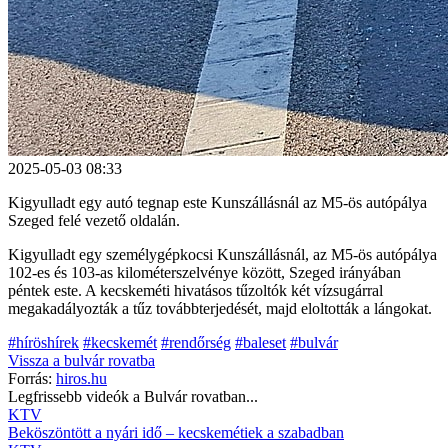
2025-05-03 08:33
Kigyulladt egy autó tegnap este Kunszállásnál az M5-ös autópálya
Szeged felé vezető oldalán.
Kigyulladt egy személygépkocsi Kunszállásnál, az M5-ös autópálya
102-es és 103-as kilométerszelvénye között, Szeged irányában
péntek este. A kecskeméti hivatásos tűzoltók két vízsugárral
megakadályozták a tűz továbbterjedését, majd eloltották a lángokat.
#híröshírek
#kecskemét
#rendőrség
#baleset
#bulvár
Vissza a
bulvár
rovatba
Forrás:
hiros.hu
Legfrissebb videók a
Bulvár
rovatban...
KTV
Beköszöntött a nyári idő – kecskemétiek a szabadban