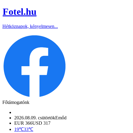
Fotel
.hu
Hétköznapok, kényelmesen...
Főtámogatónk
2026.08.09. csütörtök
Emőd
EUR 366
USD 317
19℃
33℃