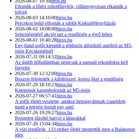
2026-08-07 10:30
hiros.hu
Ellopták a főtéri robotfűnyírót, villámygyorsan elkapták a
tolvajt
2026-08-03 14:10:00
hiros.hu
Perceken belül elfogták a rablót Kiskunfélegyházán
2026-08-02 18:08:00
hiros.hu
Sebességmérő akciót tart a rendőrség a jövő héten
2026-08-01 10:40:28
hiros.hu
Egy fiatal sofőr kirepült a többször átforduló autóból az M5-
ösön Kecskemétnél
2026-07-31 09:14:52
hiros.hu
Az újabb hőhullámban nemcsak a nappali rekordokra kell
figyelni
2026-07-30 12:32:00
hiros.hu
Buszon felejtették a kábítószert, keresi őket a rendőrség
2026-07-29 18:10:23
hiros.hu
Kamionok karamboloztak az M5-ösön
2026-07-27 06:57:41
hiros.hu
A sofőr életét vesztette, amikor betongyámnak csapódott,
majd a tetejére borult egy autó
2026-07-26 19:29:27
hiros.hu
Rengeteg tűzoltó harcol a lángokkal
2026-07-26 15:04:34
hiros.hu
A vízi rendőrök 133 ember életét mentették meg a Balatonon
idén