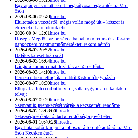
Egy ajtónyitás miatt sérült meg súlyosan egy autós az M5-
ösön
2026-08-06 09:40
hiros.hu
Eltiltották a vezetéstől, mégis volán mögé ült – kétszer is
elmenekült a rendőrök elől
2026-08-04 12:01
hiros.hu
Hőség - Megdőlt az országos hajnali minimum- és a fővárosi
napközbeni maximumhőmérsékleti rekord hétfőn
2026-08-03 20:52
hiros.hu
Halálos baleset Inárcsnál
2026-08-03 16:04
hiros.hu
Lángoló kamion miatt lezárták az 55-ös főutat
2026-08-03 14:10
hiros.hu
Perceken belül elfogták a rablót Kiskunfélegyházán
2026-08-07 10:30
hiros.hu
Ellopták a főtéri robotfűnyírót, villámygyorsan elkapták a
tolvajt
2026-08-07 09:29
hiros.hu
Szemtanúk jelentkezését várják a kecskeméti rendőrök
2026-08-02 18:08:00
hiros.hu
Sebességmérő akciót tart a rendőrség a jövő héten
2026-08-01 10:40:28
hiros.hu
Egy fiatal sofőr kirepült a többször átforduló autóból az M5-
ösön Kecskemétnél