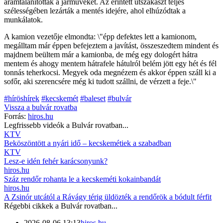
áramtalanították a járműveket. Az érintett útszakaszt teljes
szélességében lezárták a mentés idejére, ahol elhúzódtak a
munkálatok.
A kamion vezetője elmondta: \"épp defektes lett a kamionom,
megálltam már éppen befejeztem a javítást, összeszedtem mindent és
majdnem beültem már a kamionba, de még egy dologért hátra
mentem és ahogy mentem hátrafele hátulról belém jött egy hét és fél
tonnás teherkocsi. Megyek oda megnézem és akkor éppen száll ki a
sofőr, aki szerencsére még ki tudott szállni, de vérzett a feje.\"
#híröshírek
#kecskemét
#baleset
#bulvár
Vissza a
bulvár
rovatba
Forrás:
hiros.hu
Legfrissebb videók a
Bulvár
rovatban...
KTV
Beköszöntött a nyári idő – kecskemétiek a szabadban
KTV
Lesz-e idén fehér karácsonyunk?
hiros.hu
Száz rendőr rohanta le a kecskeméti kokainbandát
hiros.hu
A Zsinór utcától a Rávágy térig üldözték a rendőrök a bódult férfit
Régebbi cikkek a
Bulvár
rovatban...
2026-08-06 13:13
hiros.hu