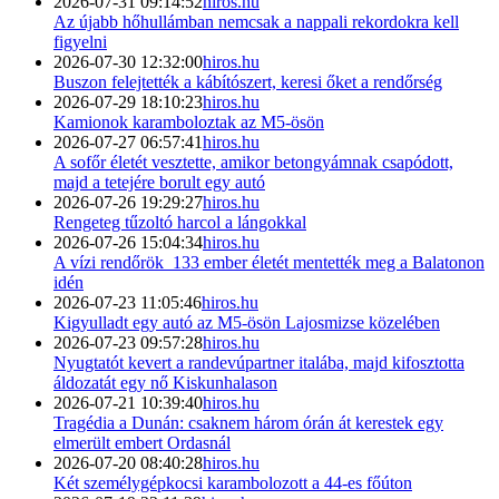
2026-07-31 09:14:52
hiros.hu
Az újabb hőhullámban nemcsak a nappali rekordokra kell
figyelni
2026-07-30 12:32:00
hiros.hu
Buszon felejtették a kábítószert, keresi őket a rendőrség
2026-07-29 18:10:23
hiros.hu
Kamionok karamboloztak az M5-ösön
2026-07-27 06:57:41
hiros.hu
A sofőr életét vesztette, amikor betongyámnak csapódott,
majd a tetejére borult egy autó
2026-07-26 19:29:27
hiros.hu
Rengeteg tűzoltó harcol a lángokkal
2026-07-26 15:04:34
hiros.hu
A vízi rendőrök 133 ember életét mentették meg a Balatonon
idén
2026-07-23 11:05:46
hiros.hu
Kigyulladt egy autó az M5-ösön Lajosmizse közelében
2026-07-23 09:57:28
hiros.hu
Nyugtatót kevert a randevúpartner italába, majd kifosztotta
áldozatát egy nő Kiskunhalason
2026-07-21 10:39:40
hiros.hu
Tragédia a Dunán: csaknem három órán át kerestek egy
elmerült embert Ordasnál
2026-07-20 08:40:28
hiros.hu
Két személygépkocsi karambolozott a 44-es főúton