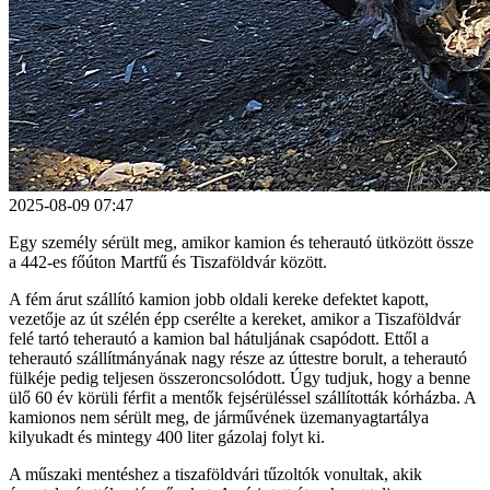
2025-08-09 07:47
Egy személy sérült meg, amikor kamion és teherautó ütközött össze
a 442-es főúton Martfű és Tiszaföldvár között.
A fém árut szállító kamion jobb oldali kereke defektet kapott,
vezetője az út szélén épp cserélte a kereket, amikor a Tiszaföldvár
felé tartó teherautó a kamion bal hátuljának csapódott. Ettől a
teherautó szállítmányának nagy része az úttestre borult, a teherautó
fülkéje pedig teljesen összeroncsolódott. Úgy tudjuk, hogy a benne
ülő 60 év körüli férfit a mentők fejsérüléssel szállították kórházba. A
kamionos nem sérült meg, de járművének üzemanyagtartálya
kilyukadt és mintegy 400 liter gázolaj folyt ki.
A műszaki mentéshez a tiszaföldvári tűzoltók vonultak, akik