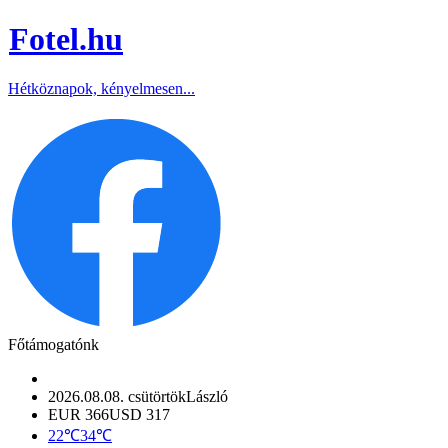
Fotel
.hu
Hétköznapok, kényelmesen...
Főtámogatónk
2026.08.08. csütörtök
László
EUR 366
USD 317
22℃
34℃