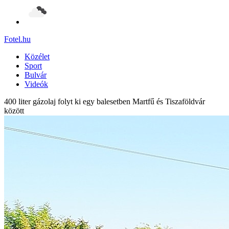
Fotel
.hu
Közélet
Sport
Bulvár
Videók
400 liter gázolaj folyt ki egy balesetben Martfű és Tiszaföldvár
között