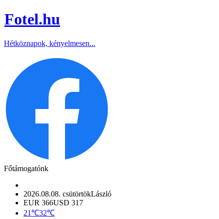
Fotel
.hu
Hétköznapok, kényelmesen...
Főtámogatónk
2026.08.08. csütörtök
László
EUR 366
USD 317
21℃
32℃