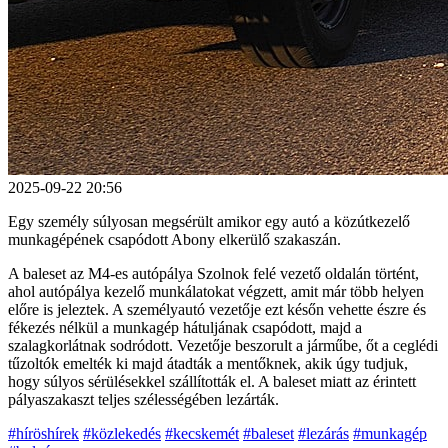
2025-09-22 20:56
Egy személy súlyosan megsérült amikor egy autó a közútkezelő
munkagépének csapódott Abony elkerülő szakaszán.
A baleset az M4-es autópálya Szolnok felé vezető oldalán történt,
ahol autópálya kezelő munkálatokat végzett, amit már több helyen
előre is jeleztek. A személyautó vezetője ezt későn vehette észre és
fékezés nélkül a munkagép hátuljának csapódott, majd a
szalagkorlátnak sodródott. Vezetője beszorult a járműbe, őt a ceglédi
tűzoltók emelték ki majd átadták a mentőknek, akik úgy tudjuk,
hogy súlyos sérülésekkel szállították el. A baleset miatt az érintett
pályaszakaszt teljes szélességében lezárták.
#híröshírek
#közlekedés
#kecskemét
#baleset
#lezárás
#munkagép