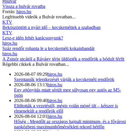
#bulvár
Vissza a
bulvár
rovatba
Forrás:
hiros.hu
Legfrissebb videók a
Bulvár
rovatban...
KTV
Beköszöntött a nyári idő – kecskemétiek a szabadban
KTV
Lesz-e idén fehér karácsonyunk?
hiros.hu
Száz rendőr rohanta le a kecskeméti kokainbandát
hiros.hu
A Zsinór utcától a Rávágy térig üldözték a rendőrök a bódult férfit
Régebbi cikkek a
Bulvár
rovatban...
2026-08-07 09:29
hiros.hu
Szemtanúk jelentkezését várják a kecskeméti rendőrök
2026-08-06 13:13
hiros.hu
Egy ajtónyitás miatt sérült meg súlyosan egy autós az M5-
ösön
2026-08-06 09:40
hiros.hu
Eltiltották a vezetéstől, mégis volán mögé ült – kétszer is
elmenekült a rendőrök elől
2026-08-04 12:01
hiros.hu
Hőség - Megdőlt az országos hajnali minimum- és a fővárosi
napközbeni maximumhőmérsékleti rekord hétfőn