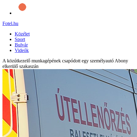
Fotel
.hu
Közélet
Sport
Bulvár
Videók
A közútkezelő munkagépének csapódott egy személyautó Abony
elkerülő szakaszán