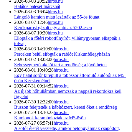
2026-08-03 20:52
hiros.hu
Halálos baleset Inárcsnál
2026-08-03 16:04
hiros.hu
Lángoló kamion miatt lezárták az 55-ös főutat
2026-08-07 12:46
hiros.hu
Kerékpárost gázolt egy autó az 5202-esen
2026-08-07 10:30
hiros.hu
Ellopták a főtéri robotfűnyírót, villámygyorsan elkapták a
tolvajt
2026-08-03 14:10:00
hiros.hu
Perceken belül elfogták a rablót Kiskunfélegyházán
2026-08-02 18:08:00
hiros.hu
Sebességmérő akciót tart a rendőrség a jövő héten
2026-08-01 10:40:28
hiros.hu
Egy fiatal sofőr kirepült a többször átforduló autóból az M5-
ösön Kecskemétnél
2026-07-31 09:14:52
hiros.hu
Az újabb hőhullámban nemcsak a nappali rekordokra kell
figyelni
2026-07-30 12:32:00
hiros.hu
Buszon felejtették a kábítószert, keresi őket a rendőrség
2026-07-29 18:10:23
hiros.hu
Kamionok karamboloztak az M5-ösön
2026-07-27 06:57:41
hiros.hu
A sofőr életét vesztette, amikor betongyámnak csapódott,