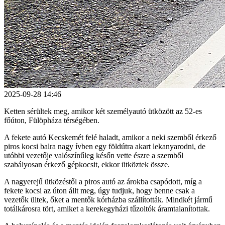
2025-09-28 14:46
Ketten sérültek meg, amikor két személyautó ütközött az 52-es
főúton, Fülöpháza térségében.
A fekete autó Kecskemét felé haladt, amikor a neki szemből érkező
piros kocsi balra nagy ívben egy földútra akart lekanyarodni, de
utóbbi vezetője valószínűleg későn vette észre a szemből
szabályosan érkező gépkocsit, ekkor ütköztek össze.
A nagyerejű ütközéstől a piros autó az árokba csapódott, míg a
fekete kocsi az úton állt meg, úgy tudjuk, hogy benne csak a
vezetők ültek, őket a mentők kórházba szállították. Mindkét jármű
totálkárosra tört, amiket a kerekegyházi tűzoltók áramtalanítottak.