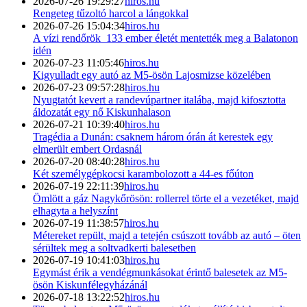
2026-07-26 19:29:27
hiros.hu
Rengeteg tűzoltó harcol a lángokkal
2026-07-26 15:04:34
hiros.hu
A vízi rendőrök 133 ember életét mentették meg a Balatonon
idén
2026-07-23 11:05:46
hiros.hu
Kigyulladt egy autó az M5-ösön Lajosmizse közelében
2026-07-23 09:57:28
hiros.hu
Nyugtatót kevert a randevúpartner italába, majd kifosztotta
áldozatát egy nő Kiskunhalason
2026-07-21 10:39:40
hiros.hu
Tragédia a Dunán: csaknem három órán át kerestek egy
elmerült embert Ordasnál
2026-07-20 08:40:28
hiros.hu
Két személygépkocsi karambolozott a 44-es főúton
2026-07-19 22:11:39
hiros.hu
Ömlött a gáz Nagykőrösön: rollerrel törte el a vezetéket, majd
elhagyta a helyszínt
2026-07-19 11:38:57
hiros.hu
Métereket repült, majd a tetején csúszott tovább az autó – öten
sérültek meg a soltvadkerti balesetben
2026-07-19 10:41:03
hiros.hu
Egymást érik a vendégmunkásokat érintő balesetek az M5-
ösön Kiskunfélegyházánál
2026-07-18 13:22:52
hiros.hu