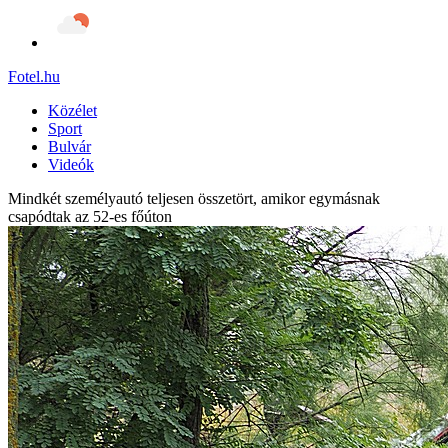
Fotel
.hu
Közélet
Sport
Bulvár
Videók
Mindkét személyautó teljesen összetört, amikor egymásnak
csapódtak az 52-es főúton