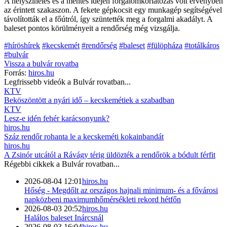
A helyszínelés és a mentés idején forgalomkorlátozás volt érvényben
az érintett szakaszon. A fekete gépkocsit egy munkagép segítségével
távolították el a főútról, így szüntették meg a forgalmi akadályt. A
baleset pontos körülményeit a rendőrség még vizsgálja.
#híröshírek
#kecskemét
#rendőrség
#baleset
#fülöpháza
#totálkáros
#bulvár
Vissza a
bulvár
rovatba
Forrás:
hiros.hu
Legfrissebb videók a
Bulvár
rovatban...
KTV
Beköszöntött a nyári idő – kecskemétiek a szabadban
KTV
Lesz-e idén fehér karácsonyunk?
hiros.hu
Száz rendőr rohanta le a kecskeméti kokainbandát
hiros.hu
A Zsinór utcától a Rávágy térig üldözték a rendőrök a bódult férfit
Régebbi cikkek a
Bulvár
rovatban...
2026-08-04 12:01
hiros.hu
Hőség - Megdőlt az országos hajnali minimum- és a fővárosi
napközbeni maximumhőmérsékleti rekord hétfőn
2026-08-03 20:52
hiros.hu
Halálos baleset Inárcsnál
2026-08-03 16:04
hiros.hu