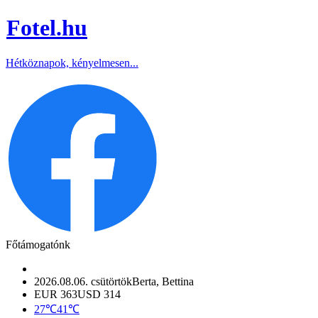
Fotel
.hu
Hétköznapok, kényelmesen...
Főtámogatónk
2026.08.06. csütörtök
Berta, Bettina
EUR 363
USD 314
27℃
41℃