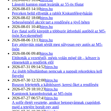
Lángoló kamion miatt lezárták az 55-ös főutat
2026-08-03 14:10
hiros.hu
Perceken belül elfogták a rablót Kiskunfélegyházán
2026-08-02 18:08
hiros.hu
Sebességmérő akciót tart a rendőrség a jövő héten
2026-08-01 10:40
hiros.hu
Egy fiatal sofőr kirepült a többször átforduló autóból az M5-
ösön Kecskemétnél
2026-08-06 13:13
hiros.hu
Egy ajtónyitás miatt sérült meg súlyosan egy autós az M5-
ösön
2026-08-06 09:40
hiros.hu
Eltiltották a vezetéstől, mégis volán mögé ült – kétszer is
elmenekült a rendőrök elől
2026-07-31 09:14:52
hiros.hu
Az újabb hőhullámban nemcsak a nappali rekordokra kell
figyelni
2026-07-30 12:32:00
hiros.hu
Buszon felejtették a kábítószert, keresi őket a rendőrség
2026-07-29 18:10:23
hiros.hu
Kamionok karamboloztak az M5-ösön
2026-07-27 06:57:41
hiros.hu
A sofőr életét vesztette, amikor betongyámnak csapódott,
majd a tetejére borult egy autó