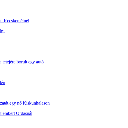
sön Kecskemétnél
lni
 tetejére borult egy autó
dén
dozatát egy nő Kiskunhalason
t embert Ordasnál