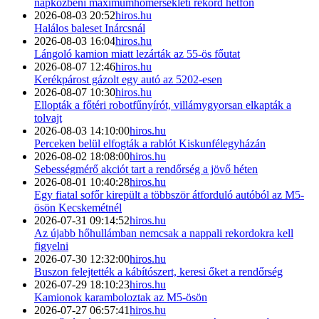
napközbeni maximumhőmérsékleti rekord hétfőn
2026-08-03 20:52
hiros.hu
Halálos baleset Inárcsnál
2026-08-03 16:04
hiros.hu
Lángoló kamion miatt lezárták az 55-ös főutat
2026-08-07 12:46
hiros.hu
Kerékpárost gázolt egy autó az 5202-esen
2026-08-07 10:30
hiros.hu
Ellopták a főtéri robotfűnyírót, villámygyorsan elkapták a
tolvajt
2026-08-03 14:10:00
hiros.hu
Perceken belül elfogták a rablót Kiskunfélegyházán
2026-08-02 18:08:00
hiros.hu
Sebességmérő akciót tart a rendőrség a jövő héten
2026-08-01 10:40:28
hiros.hu
Egy fiatal sofőr kirepült a többször átforduló autóból az M5-
ösön Kecskemétnél
2026-07-31 09:14:52
hiros.hu
Az újabb hőhullámban nemcsak a nappali rekordokra kell
figyelni
2026-07-30 12:32:00
hiros.hu
Buszon felejtették a kábítószert, keresi őket a rendőrség
2026-07-29 18:10:23
hiros.hu
Kamionok karamboloztak az M5-ösön
2026-07-27 06:57:41
hiros.hu