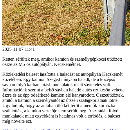
2025-11-07 11:41
Ketten sérültek meg, amikor kamion és személygépkocsi ütközött
össze az M5-ös autópályán, Kecskemétnél.
Közlekedési baleset lassította a haladást az autópályán Kecskemét
közelében. Egy kamion Szeged irányába haladt, de a középső
sávban folyó karbantartási munkálatok miatt sávterelés volt.
Információnk szerint a belső sávban haladó autós ezt későn vehette
észre és az épp odaérkező kamion elé kanyarodott. Összeütköztek,
amitől a kamion a személyautót az útszéli szalagkorlátnak lökte.
Úgy tudjuk, hogy az autóban ülő két férfit a mentők kórházba
szállították, a kamion vezetője nem sérült meg. A sztrádán folyó
munkálatok miatt egyébként is hatalmas volt a torlódás, a baleset
még növelte ezt.