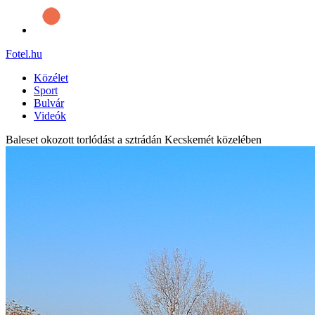
Fotel
.hu
Közélet
Sport
Bulvár
Videók
Baleset okozott torlódást a sztrádán Kecskemét közelében