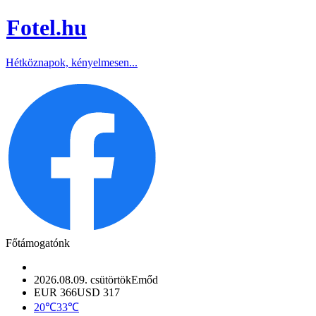
Fotel
.hu
Hétköznapok, kényelmesen...
Főtámogatónk
2026.08.09. csütörtök
Emőd
EUR 366
USD 317
20℃
33℃