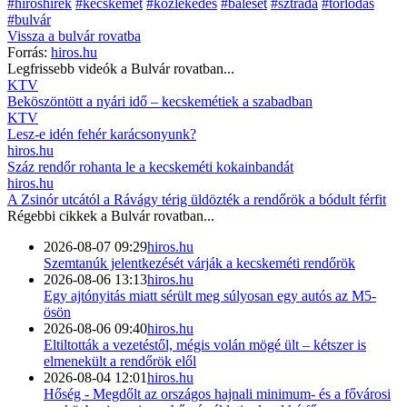
#híröshírek
#kecskemét
#közlekedés
#baleset
#sztráda
#torlódás
#bulvár
Vissza a
bulvár
rovatba
Forrás:
hiros.hu
Legfrissebb videók a
Bulvár
rovatban...
KTV
Beköszöntött a nyári idő – kecskemétiek a szabadban
KTV
Lesz-e idén fehér karácsonyunk?
hiros.hu
Száz rendőr rohanta le a kecskeméti kokainbandát
hiros.hu
A Zsinór utcától a Rávágy térig üldözték a rendőrök a bódult férfit
Régebbi cikkek a
Bulvár
rovatban...
2026-08-07 09:29
hiros.hu
Szemtanúk jelentkezését várják a kecskeméti rendőrök
2026-08-06 13:13
hiros.hu
Egy ajtónyitás miatt sérült meg súlyosan egy autós az M5-
ösön
2026-08-06 09:40
hiros.hu
Eltiltották a vezetéstől, mégis volán mögé ült – kétszer is
elmenekült a rendőrök elől
2026-08-04 12:01
hiros.hu
Hőség - Megdőlt az országos hajnali minimum- és a fővárosi