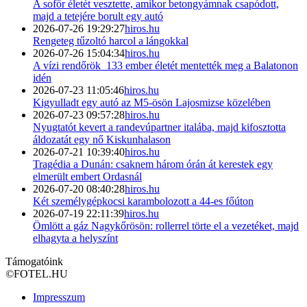
A sofőr életét vesztette, amikor betongyámnak csapódott,
majd a tetejére borult egy autó
2026-07-26 19:29:27
hiros.hu
Rengeteg tűzoltó harcol a lángokkal
2026-07-26 15:04:34
hiros.hu
A vízi rendőrök 133 ember életét mentették meg a Balatonon
idén
2026-07-23 11:05:46
hiros.hu
Kigyulladt egy autó az M5-ösön Lajosmizse közelében
2026-07-23 09:57:28
hiros.hu
Nyugtatót kevert a randevúpartner italába, majd kifosztotta
áldozatát egy nő Kiskunhalason
2026-07-21 10:39:40
hiros.hu
Tragédia a Dunán: csaknem három órán át kerestek egy
elmerült embert Ordasnál
2026-07-20 08:40:28
hiros.hu
Két személygépkocsi karambolozott a 44-es főúton
2026-07-19 22:11:39
hiros.hu
Ömlött a gáz Nagykőrösön: rollerrel törte el a vezetéket, majd
elhagyta a helyszínt
Támogatóink
©
FOTEL.HU
Impresszum