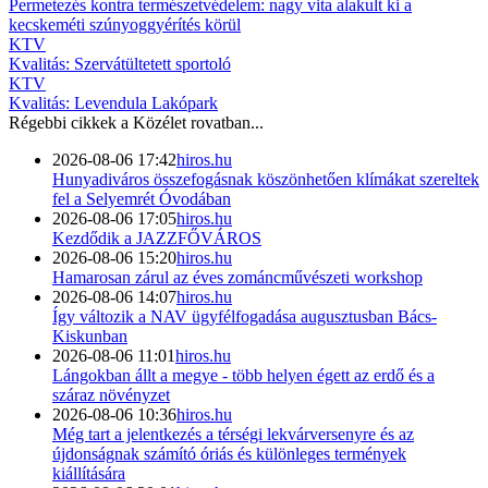
Permetezés kontra természetvédelem: nagy vita alakult ki a
kecskeméti szúnyoggyérítés körül
KTV
Kvalitás: Szervátültetett sportoló
KTV
Kvalitás: Levendula Lakópark
Régebbi cikkek a
Közélet
rovatban...
2026-08-06 17:42
hiros.hu
Hunyadiváros összefogásnak köszönhetően klímákat szereltek
fel a Selyemrét Óvodában
2026-08-06 17:05
hiros.hu
Kezdődik a JAZZFŐVÁROS
2026-08-06 15:20
hiros.hu
Hamarosan zárul az éves zománcművészeti workshop
2026-08-06 14:07
hiros.hu
Így változik a NAV ügyfélfogadása augusztusban Bács-
Kiskunban
2026-08-06 11:01
hiros.hu
Lángokban állt a megye - több helyen égett az erdő és a
száraz növényzet
2026-08-06 10:36
hiros.hu
Még tart a jelentkezés a térségi lekvárversenyre és az
újdonságnak számító óriás és különleges termények
kiállítására