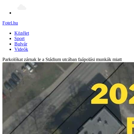
Fotel
.hu
Közélet
Sport
Bulvár
Videók
Parkolókat zárnak le a Stádium utcában faápolási munkák miatt