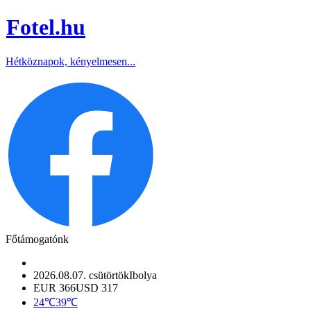
Fotel
.hu
Hétköznapok, kényelmesen...
Főtámogatónk
2026.08.07. csütörtök
Ibolya
EUR 366
USD 317
24℃
39℃