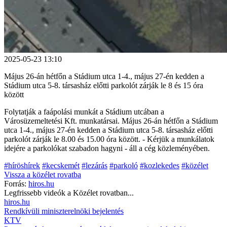
2025-05-23 13:10
Május 26-án hétfőn a Stádium utca 1-4., május 27-én kedden a
Stádium utca 5-8. társasház előtti parkolót zárják le 8 és 15 óra
között
Folytatják a faápolási munkát a Stádium utcában a
Városüzemeltetési Kft. munkatársai. Május 26-án hétfőn a Stádium
utca 1-4., május 27-én kedden a Stádium utca 5-8. társasház előtti
parkolót zárják le 8.00 és 15.00 óra között. - Kérjük a munkálatok
idejére a parkolókat szabadon hagyni - áll a cég közleményében.
#híröshírek
#kecskemét
#lezárás
#parkoló
#kozlekedes
#közélet
Vissza a
közélet
rovatba
Forrás:
hiros.hu
Legfrissebb videók a
Közélet
rovatban...
hiros.hu
Rendkívüli miniszterelnöki bejelentés
KTV