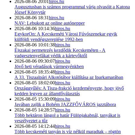
2026-08-06 20:01
hiros.hu
Augusztusban is számos programmal várja olvasóit a Katona
József Könyvtár
2026-08-06 18:31
hiros.hu
NAV: Lebukott az online autónepper
2026-08-06 10:14:36
hiros.hu
EgykorOn: A Kecskeméti Városi Fúvószenekar egyik
külföldi vendégszereplése 1992-ben
2026-08-06 10:01:38
hiros.hu
Éjszakai permetezés kezdődik Kecskeméten - A
vadgesztenyefákat védik a kártevőktől
2026-08-06 09:30:07
hiros.hu
Jövő heti véradások vármegyénkben
2026-08-05 18:35:48
hiros.hu
A 33. Tiszaalpári Alkotótábor kiállítása az Iparkamarában
2026-08-05 18:02:00
hiros.hu
Országgyűlés: A Tisza-frakció kezdeményezte, hogy jövő
kedden legyen az államfőválasztás
2026-08-05 15:30:09
hiros.hu
Javában zajlik a Bohém JAZZFŐVÁROS jazztábora
2026-08-05 14:28:57
hiros.hu
Több hektáron lángol a határ Fülöpjakabnál, tanyákat is
veszélyeztet a tűz
2026-08-05 14:12:44
hiros.hu
Több kecskeméti tanyán is víz nélkül maradtak – rögtön