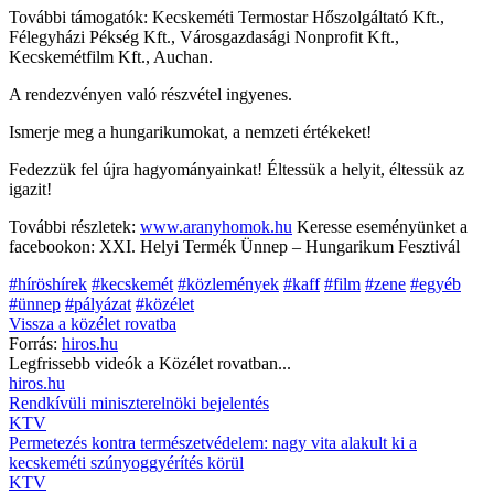
További támogatók: Kecskeméti Termostar Hőszolgáltató Kft.,
Félegyházi Pékség Kft., Városgazdasági Nonprofit Kft.,
Kecskemétfilm Kft., Auchan.
A rendezvényen való részvétel ingyenes.
Ismerje meg a hungarikumokat, a nemzeti értékeket!
Fedezzük fel újra hagyományainkat! Éltessük a helyit, éltessük az
igazit!
További részletek:
www.aranyhomok.hu
Keresse eseményünket a
facebookon: XXI. Helyi Termék Ünnep – Hungarikum Fesztivál
#híröshírek
#kecskemét
#közlemények
#kaff
#film
#zene
#egyéb
#ünnep
#pályázat
#közélet
Vissza a
közélet
rovatba
Forrás:
hiros.hu
Legfrissebb videók a
Közélet
rovatban...
hiros.hu
Rendkívüli miniszterelnöki bejelentés
KTV
Permetezés kontra természetvédelem: nagy vita alakult ki a
kecskeméti szúnyoggyérítés körül
KTV