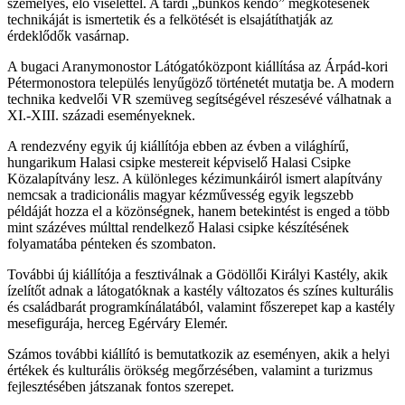
személyes, élő viselettel. A tardi „bunkós kendő” megkötésének
technikáját is ismertetik és a felkötését is elsajátíthatják az
érdeklődők vasárnap.
A bugaci Aranymonostor Látógatóközpont kiállítása az Árpád-kori
Pétermonostora település lenyűgöző történetét mutatja be. A modern
technika kedvelői VR szemüveg segítségével részesévé válhatnak a
XI.-XIII. századi eseményeknek.
A rendezvény egyik új kiállítója ebben az évben a világhírű,
hungarikum Halasi csipke mestereit képviselő Halasi Csipke
Közalapítvány lesz. A különleges kézimunkáiról ismert alapítvány
nemcsak a tradicionális magyar kézművesség egyik legszebb
példáját hozza el a közönségnek, hanem betekintést is enged a több
mint százéves múlttal rendelkező Halasi csipke készítésének
folyamatába pénteken és szombaton.
További új kiállítója a fesztiválnak a Gödöllői Királyi Kastély, akik
ízelítőt adnak a látogatóknak a kastély változatos és színes kulturális
és családbarát programkínálatából, valamint főszerepet kap a kastély
mesefigurája, herceg Egérváry Elemér.
Számos további kiállító is bemutatkozik az eseményen, akik a helyi
értékek és kulturális örökség megőrzésében, valamint a turizmus
fejlesztésében játszanak fontos szerepet.