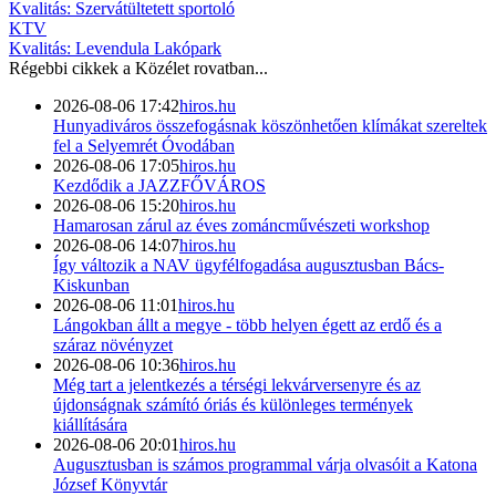
Kvalitás: Szervátültetett sportoló
KTV
Kvalitás: Levendula Lakópark
Régebbi cikkek a
Közélet
rovatban...
2026-08-06 17:42
hiros.hu
Hunyadiváros összefogásnak köszönhetően klímákat szereltek
fel a Selyemrét Óvodában
2026-08-06 17:05
hiros.hu
Kezdődik a JAZZFŐVÁROS
2026-08-06 15:20
hiros.hu
Hamarosan zárul az éves zománcművészeti workshop
2026-08-06 14:07
hiros.hu
Így változik a NAV ügyfélfogadása augusztusban Bács-
Kiskunban
2026-08-06 11:01
hiros.hu
Lángokban állt a megye - több helyen égett az erdő és a
száraz növényzet
2026-08-06 10:36
hiros.hu
Még tart a jelentkezés a térségi lekvárversenyre és az
újdonságnak számító óriás és különleges termények
kiállítására
2026-08-06 20:01
hiros.hu
Augusztusban is számos programmal várja olvasóit a Katona
József Könyvtár