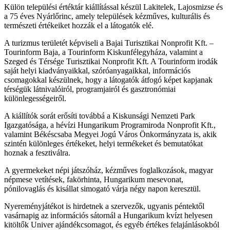
Külön települési értéktár kiállítással készül Lakitelek, Lajosmizse és
a 75 éves Nyárlőrinc, amely települések kézműves, kulturális és
természeti értékeiket hozzák el a látogatók elé.
A turizmus területét képviseli a Bajai Turisztikai Nonprofit Kft. –
Tourinform Baja, a Tourinform Kiskunfélegyháza, valamint a
Szeged és Térsége Turisztikai Nonprofit Kft. A Tourinform irodák
saját helyi kiadványaikkal, szóróanyagaikkal, információs
csomagokkal készülnek, hogy a látogatók átfogó képet kapjanak
térségük látnivalóiról, programjairól és gasztronómiai
különlegességeiről.
A kiállítók sorát erősíti továbbá a Kiskunsági Nemzeti Park
Igazgatósága, a hévízi Hungarikum Programiroda Nonprofit Kft.,
valamint Békéscsaba Megyei Jogú Város Önkormányzata is, akik
szintén különleges értékeket, helyi termékeket és bemutatókat
hoznak a fesztiválra.
A gyermekeket népi játszóház, kézműves foglalkozások, magyar
népmese vetítések, fakörhinta, Hungarikum mesevonat,
pónilovaglás és kisállat simogató várja négy napon keresztül.
Nyereményjátékot is hirdetnek a szervezők, ugyanis péntektől
vasárnapig az információs sátornál a Hungarikum kvízt helyesen
kitöltők Univer ajándékcsomagot, és egyéb értékes felajánlásokból