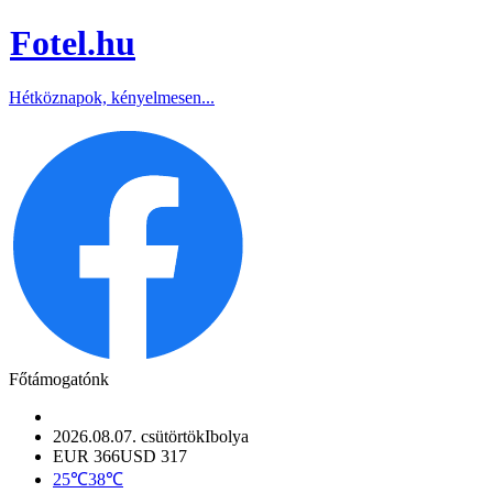
Fotel
.hu
Hétköznapok, kényelmesen...
Főtámogatónk
2026.08.07. csütörtök
Ibolya
EUR 366
USD 317
25℃
38℃