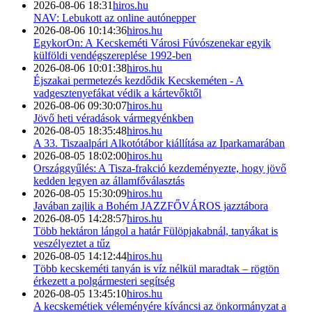
2026-08-06 18:31
hiros.hu
NAV: Lebukott az online autónepper
2026-08-06 10:14:36
hiros.hu
EgykorOn: A Kecskeméti Városi Fúvószenekar egyik
külföldi vendégszereplése 1992-ben
2026-08-06 10:01:38
hiros.hu
Éjszakai permetezés kezdődik Kecskeméten - A
vadgesztenyefákat védik a kártevőktől
2026-08-06 09:30:07
hiros.hu
Jövő heti véradások vármegyénkben
2026-08-05 18:35:48
hiros.hu
A 33. Tiszaalpári Alkotótábor kiállítása az Iparkamarában
2026-08-05 18:02:00
hiros.hu
Országgyűlés: A Tisza-frakció kezdeményezte, hogy jövő
kedden legyen az államfőválasztás
2026-08-05 15:30:09
hiros.hu
Javában zajlik a Bohém JAZZFŐVÁROS jazztábora
2026-08-05 14:28:57
hiros.hu
Több hektáron lángol a határ Fülöpjakabnál, tanyákat is
veszélyeztet a tűz
2026-08-05 14:12:44
hiros.hu
Több kecskeméti tanyán is víz nélkül maradtak – rögtön
érkezett a polgármesteri segítség
2026-08-05 13:45:10
hiros.hu
A kecskemétiek véleményére kíváncsi az önkormányzat a