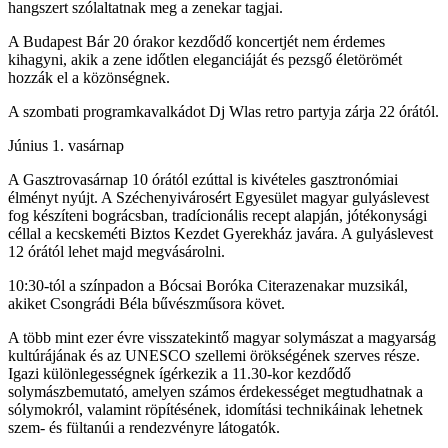
hangszert szólaltatnak meg a zenekar tagjai.
A Budapest Bár 20 órakor kezdődő koncertjét nem érdemes
kihagyni, akik a zene időtlen eleganciáját és pezsgő életörömét
hozzák el a közönségnek.
A szombati programkavalkádot Dj Wlas retro partyja zárja 22 órától.
Június 1. vasárnap
A Gasztrovasárnap 10 órától ezúttal is kivételes gasztronómiai
élményt nyújt. A Széchenyivárosért Egyesület magyar gulyáslevest
fog készíteni bográcsban, tradícionális recept alapján, jótékonysági
céllal a kecskeméti Biztos Kezdet Gyerekház javára. A gulyáslevest
12 órától lehet majd megvásárolni.
10:30-tól a színpadon a Bócsai Boróka Citerazenakar muzsikál,
akiket Csongrádi Béla bűvészműsora követ.
A több mint ezer évre visszatekintő magyar solymászat a magyarság
kultúrájának és az UNESCO szellemi örökségének szerves része.
Igazi különlegességnek ígérkezik a 11.30-kor kezdődő
solymászbemutató, amelyen számos érdekességet megtudhatnak a
sólymokról, valamint röpítésének, idomítási technikáinak lehetnek
szem- és fültanúi a rendezvényre látogatók.