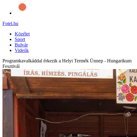
Fotel
.hu
Közélet
Sport
Bulvár
Videók
Programkavalkáddal érkezik a Helyi Termék Ünnep - Hungarikum
Fesztivál