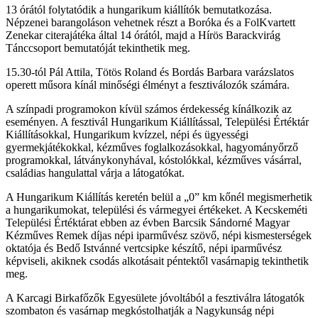
13 órától folytatódik a hungarikum kiállítók bemutatkozása.
Népzenei barangoláson vehetnek részt a Boróka és a FolKvartett
Zenekar citerajátéka által 14 órától, majd a Hírös Barackvirág
Tánccsoport bemutatóját tekinthetik meg.
15.30-tól Pál Attila, Tötös Roland és Bordás Barbara varázslatos
operett műsora kínál minőségi élményt a fesztiválozók számára.
A színpadi programokon kívül számos érdekesség kínálkozik az
eseményen. A fesztivál Hungarikum Kiállítással, Települési Értéktár
Kiállításokkal, Hungarikum kvízzel, népi és ügyességi
gyermekjátékokkal, kézműves foglalkozásokkal, hagyományőrző
programokkal, látványkonyhával, kóstolókkal, kézműves vásárral,
családias hangulattal várja a látogatókat.
A Hungarikum Kiállítás keretén belül a „0” km kőnél megismerhetik
a hungarikumokat, települési és vármegyei értékeket. A Kecskeméti
Települési Értéktárat ebben az évben Barcsik Sándorné Magyar
Kézműves Remek díjas népi iparművész szövő, népi kismesterségek
oktatója és Bedő Istvánné vertcsipke készítő, népi iparművész
képviseli, akiknek csodás alkotásait péntektől vasárnapig tekinthetik
meg.
A Karcagi Birkafőzők Egyesülete jóvoltából a fesztiválra látogatók
szombaton és vasárnap megkóstolhatják a Nagykunság népi