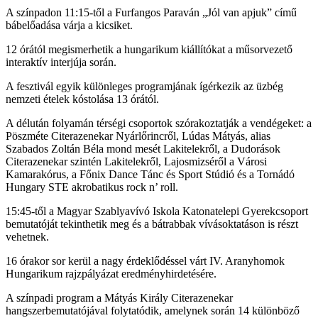
A színpadon 11:15-től a Furfangos Paraván „Jól van apjuk” című
bábelőadása várja a kicsiket.
12 órától megismerhetik a hungarikum kiállítókat a műsorvezető
interaktív interjúja során.
A fesztivál egyik különleges programjának ígérkezik az üzbég
nemzeti ételek kóstolása 13 órától.
A délután folyamán térségi csoportok szórakoztatják a vendégeket: a
Pöszméte Citerazenekar Nyárlőrincről, Lúdas Mátyás, alias
Szabados Zoltán Béla mond mesét Lakitelekről, a Dudorások
Citerazenekar szintén Lakitelekről, Lajosmizséről a Városi
Kamarakórus, a Főnix Dance Tánc és Sport Stúdió és a Tornádó
Hungary STE akrobatikus rock n’ roll.
15:45-től a Magyar Szablyavívó Iskola Katonatelepi Gyerekcsoport
bemutatóját tekinthetik meg és a bátrabbak vívásoktatáson is részt
vehetnek.
16 órakor sor kerül a nagy érdeklődéssel várt IV. Aranyhomok
Hungarikum rajzpályázat eredményhirdetésére.
A színpadi program a Mátyás Király Citerazenekar
hangszerbemutatójával folytatódik, amelynek során 14 különböző