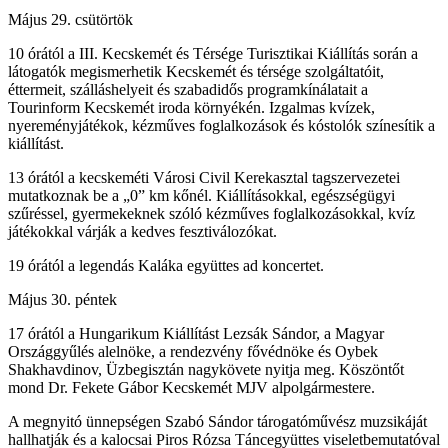
Május 29. csütörtök
10 órától a III. Kecskemét és Térsége Turisztikai Kiállítás során a
látogatók megismerhetik Kecskemét és térsége szolgáltatóit,
éttermeit, szálláshelyeit és szabadidős programkínálatait a
Tourinform Kecskemét iroda környékén. Izgalmas kvízek,
nyereményjátékok, kézműves foglalkozások és kóstolók színesítik a
kiállítást.
13 órától a kecskeméti Városi Civil Kerekasztal tagszervezetei
mutatkoznak be a „0” km kőnél. Kiállításokkal, egészségügyi
szűréssel, gyermekeknek szóló kézműves foglalkozásokkal, kvíz
játékokkal várják a kedves fesztiválozókat.
19 órától a legendás Kaláka együttes ad koncertet.
Május 30. péntek
17 órától a Hungarikum Kiállítást Lezsák Sándor, a Magyar
Országgyűlés alelnöke, a rendezvény fővédnöke és Oybek
Shakhavdinov, Üzbegisztán nagykövete nyitja meg. Köszöntőt
mond Dr. Fekete Gábor Kecskemét MJV alpolgármestere.
A megnyitó ünnepségen Szabó Sándor tárogatóművész muzsikáját
hallhatják és a kalocsai Piros Rózsa Táncegyüttes viseletbemutatóval