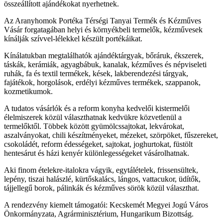
összeállított ajándékokat nyerhetnek.
Az Aranyhomok Portéka Térségi Tanyai Termék és Kézműves
Vásár forgatagában helyi és környékbeli termelők, kézművesek
kínálják szívvel-lélekkel készült portékáikat.
Kínálatukban megtalálhatók ajándéktárgyak, bőráruk, ékszerek,
táskák, kerámiák, agyagbábuk, kanalak, kézműves és népviseleti
ruhák, fa és textil termékek, kések, lakberendezési tárgyak,
fajátékok, horgolások, erdélyi kézműves termékek, szappanok,
kozmetikumok.
A tudatos vásárlók és a reform konyha kedvelői kistermelői
élelmiszerek közül választhatnak kedvükre közvetlenül a
termelőktől. Többek között gyümölcssajtokat, lekvárokat,
aszalványokat, chili készítményeket, mézeket, szörpöket, fűszereket,
csokoládét, reform édességeket, sajtokat, joghurtokat, füstölt
hentesárut és házi kenyér különlegességeket vásárolhatnak.
Aki finom ételekre-italokra vágyik, egytálételek, frissensültek,
lepény, tiszai halászlé, kürtőskalács, lángos, vattacukor, üdítők,
tájjellegű borok, pálinkák és kézműves sörök közül választhat.
A rendezvény kiemelt támogatói: Kecskemét Megyei Jogú Város
Önkormányzata, Agrárminisztérium, Hungarikum Bizottság.