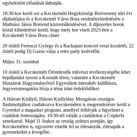
egybekötött előadását láthatják.
18:30-kor kerül sor a Kecskeméti Hegyközségi Borverseny idei évi
díjátadójára és a Kecskemét Város Bora eredményhirdetésére a
Mathiász János Borrend közreműködésével. A díjnyertes borok
közül kihirdetésre kerül, hogy mely bor viseli 2025-ben a
Kecskemét Város Bora címet
20 órától Ferenczi György és a Rackajam koncert veszi kezdetét, 22
órától pedig Dj Gazso várja a retro party kedvelőit.
Május 31. szombat
10 órától a Kecskeméti Örömfestők művészi tevékenységébe lehet
bepillantást nyerni a Kossuth téren, valamint a Kecskeméti
Huszárok Hagyományőrző Egyesülete interaktív kiállításra,
fegyversimogatóra hívja a téma iránt érdeklődőket.
A Három Királyfi, Három Királylány Mozgalom országos
flashmobjához csatlakozva Kecskeméten is megrendezésre kerül a
Gyereket a magasba! program, amellyel felhívják a figyelmet a
családok fontosságára. 10:30-tól várják a családokat a Csipkefa
zenekarral. Majd 11 órakor az ország számos pontján, így
Kecskeméten is, egyszerre emelik fel az édesanyák, édesapák a
gyermekeket a levegőbe.