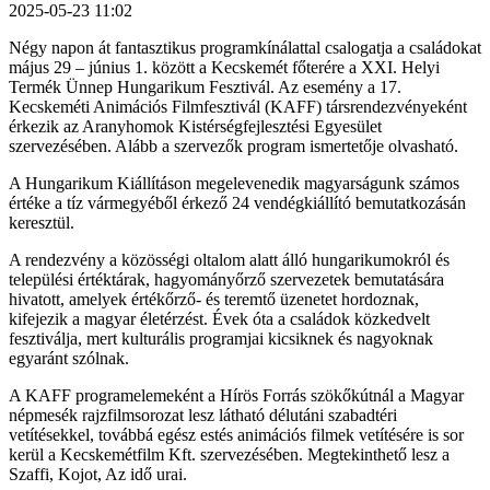
2025-05-23 11:02
Négy napon át fantasztikus programkínálattal csalogatja a családokat
május 29 – június 1. között a Kecskemét főterére a XXI. Helyi
Termék Ünnep Hungarikum Fesztivál. Az esemény a 17.
Kecskeméti Animációs Filmfesztivál (KAFF) társrendezvényeként
érkezik az Aranyhomok Kistérségfejlesztési Egyesület
szervezésében. Alább a szervezők program ismertetője olvasható.
A Hungarikum Kiállításon megelevenedik magyarságunk számos
értéke a tíz vármegyéből érkező 24 vendégkiállító bemutatkozásán
keresztül.
A rendezvény a közösségi oltalom alatt álló hungarikumokról és
települési értéktárak, hagyományőrző szervezetek bemutatására
hivatott, amelyek értékőrző- és teremtő üzenetet hordoznak,
kifejezik a magyar életérzést. Évek óta a családok közkedvelt
fesztiválja, mert kulturális programjai kicsiknek és nagyoknak
egyaránt szólnak.
A KAFF programelemeként a Hírös Forrás szökőkútnál a Magyar
népmesék rajzfilmsorozat lesz látható délutáni szabadtéri
vetítésekkel, továbbá egész estés animációs filmek vetítésére is sor
kerül a Kecskemétfilm Kft. szervezésében. Megtekinthető lesz a
Szaffi, Kojot, Az idő urai.