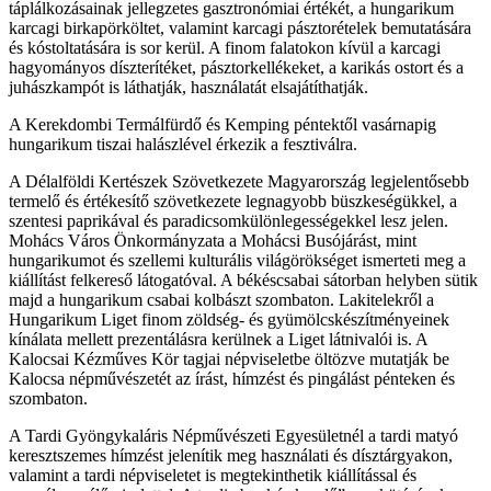
táplálkozásainak jellegzetes gasztronómiai értékét, a hungarikum
karcagi birkapörköltet, valamint karcagi pásztorételek bemutatására
és kóstoltatására is sor kerül. A finom falatokon kívül a karcagi
hagyományos díszterítéket, pásztorkellékeket, a karikás ostort és a
juhászkampót is láthatják, használatát elsajátíthatják.
A Kerekdombi Termálfürdő és Kemping péntektől vasárnapig
hungarikum tiszai halászlével érkezik a fesztiválra.
A Délalföldi Kertészek Szövetkezete Magyarország legjelentősebb
termelő és értékesítő szövetkezete legnagyobb büszkeségükkel, a
szentesi paprikával és paradicsomkülönlegességekkel lesz jelen.
Mohács Város Önkormányzata a Mohácsi Busójárást, mint
hungarikumot és szellemi kulturális világörökséget ismerteti meg a
kiállítást felkereső látogatóval. A békéscsabai sátorban helyben sütik
majd a hungarikum csabai kolbászt szombaton. Lakitelekről a
Hungarikum Liget finom zöldség- és gyümölcskészítményeinek
kínálata mellett prezentálásra kerülnek a Liget látnivalói is. A
Kalocsai Kézműves Kör tagjai népviseletbe öltözve mutatják be
Kalocsa népművészetét az írást, hímzést és pingálást pénteken és
szombaton.
A Tardi Gyöngykaláris Népművészeti Egyesületnél a tardi matyó
keresztszemes hímzést jelenítik meg használati és dísztárgyakon,
valamint a tardi népviseletet is megtekinthetik kiállítással és