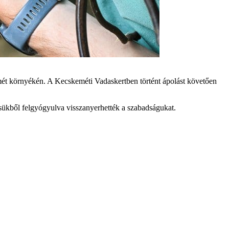
mét környékén. A Kecskeméti Vadaskertben történt ápolást követően
ükből felgyógyulva visszanyerhették a szabadságukat.