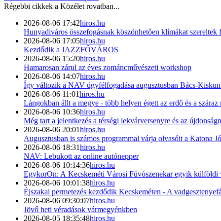
Régebbi cikkek a
Közélet
rovatban...
2026-08-06 17:42
hiros.hu
Hunyadiváros összefogásnak köszönhetően klímákat szereltek 
2026-08-06 17:05
hiros.hu
Kezdődik a JAZZFŐVÁROS
2026-08-06 15:20
hiros.hu
Hamarosan zárul az éves zománcművészeti workshop
2026-08-06 14:07
hiros.hu
Így változik a NAV ügyfélfogadása augusztusban Bács-Kisku
2026-08-06 11:01
hiros.hu
Lángokban állt a megye - több helyen égett az erdő és a száraz
2026-08-06 10:36
hiros.hu
Még tart a jelentkezés a térségi lekvárversenyre és az újdonság
2026-08-06 20:01
hiros.hu
Augusztusban is számos programmal várja olvasóit a Katona J
2026-08-06 18:31
hiros.hu
NAV: Lebukott az online autónepper
2026-08-06 10:14:36
hiros.hu
EgykorOn: A Kecskeméti Városi Fúvószenekar egyik külföldi 
2026-08-06 10:01:38
hiros.hu
Éjszakai permetezés kezdődik Kecskeméten - A vadgesztenyefák
2026-08-06 09:30:07
hiros.hu
Jövő heti véradások vármegyénkben
2026-08-05 18:35:48
hiros.hu