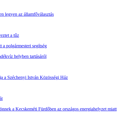
n legyen az államfőválasztás
eztet a tűz
t a polgármesteri segítség
ékvíz helyben tartásáról
álja a Széchenyi István Közösségi Ház
át
 jönnek a Kecskeméti Fürdőben az országos energiahelyzet miatt