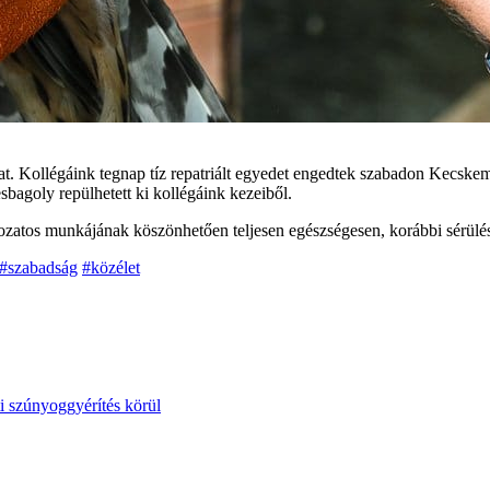
at. Kollégáink tegnap tíz repatriált egyedet engedtek szabadon Kecske
bagoly repülhetett ki kollégáink kezeiből.
zatos munkájának köszönhetően teljesen egészségesen, korábbi sérülés
#szabadság
#közélet
i szúnyoggyérítés körül