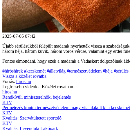
2025-07-05 07:42
Újabb sérülésükből felépült madarak nyerhették vissza a szabadságuk
három héja, három kuvik, három vörös vércse, valamint egy erdei füles
Fontos elmondani, hogy ezek a madarak a Vadaskert dolgozóinak áldo
#híröshírek
#kecskemét
#állatvilág
#természetvédelem
#héja
#sérülés
Vissza a
közélet
rovatba
Forrás:
hiros.hu
Legfrissebb videók a
Közélet
rovatban...
hiros.hu
Rendkívüli miniszterelnöki bejelentés
KTV
Permetezés kontra természetvédelem: nagy vita alakult ki a kecskemét
KTV
Kvalitás: Szervátültetett sportoló
KTV
Kvalitás: Levendula Lakópark