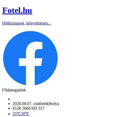
Fotel
.hu
Hétköznapok, kényelmesen...
Főtámogatónk
2026.08.07. csütörtök
Ibolya
EUR 366
USD 317
25℃
38℃