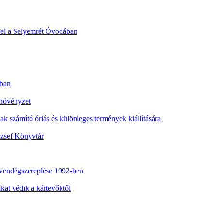
fel a Selyemrét Óvodában
nban
 növényzet
nak számító óriás és különleges termények kiállítására
ózsef Könyvtár
vendégszereplése 1992-ben
at védik a kártevőktől