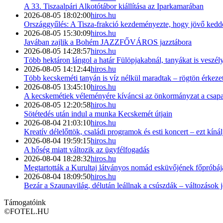
A 33. Tiszaalpári Alkotótábor kiállítása az Iparkamarában
2026-08-05 18:02:00
hiros.hu
Országgyűlés: A Tisza-frakció kezdeményezte, hogy jövő kedde
2026-08-05 15:30:09
hiros.hu
Javában zajlik a Bohém JAZZFŐVÁROS jazztábora
2026-08-05 14:28:57
hiros.hu
Több hektáron lángol a határ Fülöpjakabnál, tanyákat is veszély
2026-08-05 14:12:44
hiros.hu
Több kecskeméti tanyán is víz nélkül maradtak – rögtön érkezet
2026-08-05 13:45:10
hiros.hu
A kecskemétiek véleményére kíváncsi az önkormányzat a csapad
2026-08-05 12:20:58
hiros.hu
Sötétedés után indul a munka Kecskemét útjain
2026-08-04 21:03:10
hiros.hu
Kreatív délelőttök, családi programok és esti koncert – ezt kín
2026-08-04 19:59:15
hiros.hu
A hőség miatt változik az ügyfélfogadás
2026-08-04 18:28:32
hiros.hu
Megtartották a Kurultaj látványos nomád esküvőjének főpróbáj
2026-08-04 18:09:50
hiros.hu
Bezár a Szaunavilág, délután leállnak a csúszdák – változások
Támogatóink
©
FOTEL.HU