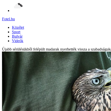
Fotel
.hu
Közélet
Sport
Bulvár
Videók
Újabb sérülésükből felépült madarak nyerhették vissza a szabadságuk