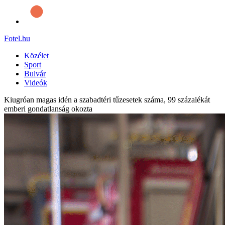
Fotel
.hu
Közélet
Sport
Bulvár
Videók
Kiugróan magas idén a szabadtéri tűzesetek száma, 99 százalékát
emberi gondatlanság okozta