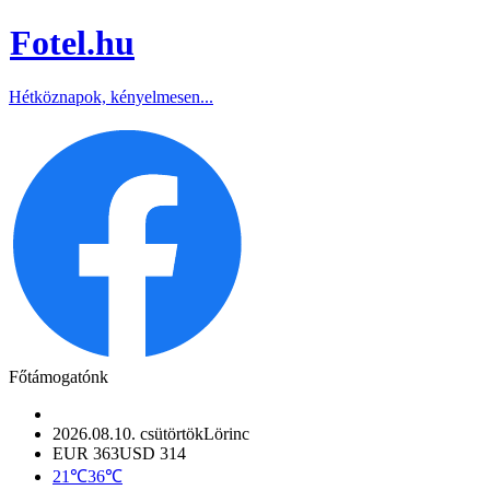
Fotel
.hu
Hétköznapok, kényelmesen...
Főtámogatónk
2026.08.10. csütörtök
Lörinc
EUR 363
USD 314
21℃
36℃