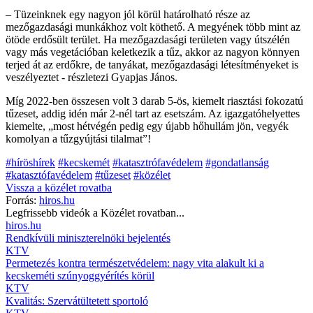
– Tüzeinknek egy nagyon jól körül határolható része az
mezőgazdasági munkákhoz volt köthető. A megyének több mint az
ötöde erdősült terület. Ha mezőgazdasági területen vagy útszélén
vagy más vegetációban keletkezik a tűz, akkor az nagyon könnyen
terjed át az erdőkre, de tanyákat, mezőgazdasági létesítményeket is
veszélyeztet - részletezi Gyapjas János.
Míg 2022-ben összesen volt 3 darab 5-ös, kiemelt riasztási fokozatú
tűzeset, addig idén már 2-nél tart az esetszám. Az igazgatóhelyettes
kiemelte, „most hétvégén pedig egy újabb hőhullám jön, vegyék
komolyan a tűzgyújtási tilalmat”!
#híröshírek
#kecskemét
#katasztrófavédelem
#gondatlanság
#katasztófavédelem
#tűzeset
#közélet
Vissza a
közélet
rovatba
Forrás:
hiros.hu
Legfrissebb videók a
Közélet
rovatban...
hiros.hu
Rendkívüli miniszterelnöki bejelentés
KTV
Permetezés kontra természetvédelem: nagy vita alakult ki a
kecskeméti szúnyoggyérítés körül
KTV
Kvalitás: Szervátültetett sportoló