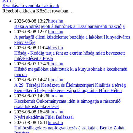
KTV
Kvalitás: Levendula Lakópark
Régebbi cikkek a
Közélet
rovatban...
2026-08-08 13:27
hiros.hu
Baka Andrást jelöli államfőnek a Tisza parlamenti frakciója
2026-08-08 12:01
hiros.hu
A parlagfű elleni küzdelemre buzdítja a lakókat Hunyadiváros
képviselője
2026-08-08 11:04
hiros.hu
Hőség - Keddig tartja fent az extrém hőség miatt bevezetett
intézkedéseit a Posta
2026-08-07 17:47
hiros.hu
Hűsítő megállókat alakítottak ki a kutyusoknak a kecskeméti
piacon
2026-08-07 14:41
hiros.hu
A 29. Térségi Kertészeti és Élelmiszeripari Kiállítás a térség
kiemelkedő helyi értékeivel várja látogatóit a Hírös Héten
2026-08-07 14:26
hiros.hu
Kecskemét Önkormányzata idén is támogatja a rászoruló
családok iskolakezdését
2026-08-08 16:45
hiros.hu
Nyári akadémia Fülei Balázzsal
2026-08-08 16:11
hiros.hu
Hullócsillagok és napfogyatkozás éjszakája a Benkó Zoltán