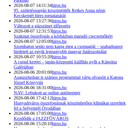
Parkban
2026-08-07 14:11:34
hiros.hu
95. születésnapján köszöntötték Retkes Anna nénit,
Kecskemét híres tornatanárát
2026-08-07 13:27:36
hiros.hu
Változott a gázszünet időpontja
2026-08-07 12:31:53
hiros.hu
Szakmai összefogás a kórházban maradó csecsemőkért
2026-08-07 12:05:00
hiros.hu
Szombaton senki nem kapja meg a csomagját − szabadnapot
hirdetett az egyik legnagyobb magyar futárszolgálat
2026-08-07 10:55:20
hiros.hu
A csend kertjei – japán-központú kiállítás nyílt a Kápolna
Galériában
2026-08-06 20:01:00
hiros.hu
Augusztusban is számos programmal várja olvasóit a Katona
József Könyvtár
2026-08-06 18:31:00
hiros.hu
NAV: Lebukott az online autónepper
2026-08-06 17:42:12
hiros.hu
Hunyadiváros összefogásnak köszönhetően klímákat szereltek
fel a Selyemrét Óvodában
2026-08-06 17:05:00
hiros.hu
Kezdődik a JAZZFŐVÁROS
2026-08-06 15:20:10
hiros.hu