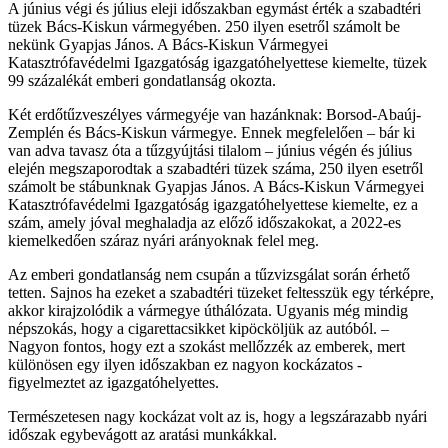
A június végi és július eleji időszakban egymást érték a szabadtéri
tüzek Bács-Kiskun vármegyében. 250 ilyen esetről számolt be
nekünk Gyapjas János. A Bács-Kiskun Vármegyei
Katasztrófavédelmi Igazgatóság igazgatóhelyettese kiemelte, tüzek
99 százalékát emberi gondatlanság okozta.
Két erdőtűzveszélyes vármegyéje van hazánknak: Borsod-Abaúj-
Zemplén és Bács-Kiskun vármegye. Ennek megfelelően – bár ki
van adva tavasz óta a tűzgyújtási tilalom – június végén és július
elején megszaporodtak a szabadtéri tüzek száma, 250 ilyen esetről
számolt be stábunknak Gyapjas János. A Bács-Kiskun Vármegyei
Katasztrófavédelmi Igazgatóság igazgatóhelyettese kiemelte, ez a
szám, amely jóval meghaladja az előző időszakokat, a 2022-es
kiemelkedően száraz nyári arányoknak felel meg.
Az emberi gondatlanság nem csupán a tűzvizsgálat során érhető
tetten. Sajnos ha ezeket a szabadtéri tüzeket feltesszük egy térképre,
akkor kirajzolódik a vármegye úthálózata. Ugyanis még mindig
népszokás, hogy a cigarettacsikket kipöcköljük az autóból. –
Nagyon fontos, hogy ezt a szokást mellőzzék az emberek, mert
különösen egy ilyen időszakban ez nagyon kockázatos -
figyelmeztet az igazgatóhelyettes.
Természetesen nagy kockázat volt az is, hogy a legszárazabb nyári
időszak egybevágott az aratási munkákkal.