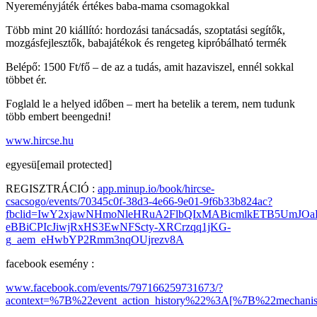
Nyereményjáték értékes baba-mama csomagokkal
Több mint 20 kiállító: hordozási tanácsadás, szoptatási segítők,
mozgásfejlesztők, babajátékok és rengeteg kipróbálható termék
Belépő: 1500 Ft/fő – de az a tudás, amit hazaviszel, ennél sokkal
többet ér.
Foglald le a helyed időben – mert ha betelik a terem, nem tudunk
több embert beengedni!
www.hircse.hu
egyesü[email protected]
REGISZTRÁCIÓ :
app.minup.io/book/hircse-
csacsogo/events/70345c0f-38d3-4e66-9e01-9f6b33b824ac?
fbclid=IwY2xjawNHmoNleHRuA2FlbQIxMABicmlkETB5UmJ
eBBiCPIcJiwjRxHS3EwNFScty-XRCrzqq1jKG-
g_aem_eHwbYP2Rmm3nqOUjrezv8A
facebook esemény :
www.facebook.com/events/797166259731673/?
acontext=%7B%22event_action_history%22%3A[%7B%22mecha