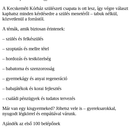
A Kecskeméti Kórház szülészeti csapata is ott lesz, így végre választ
kaphatsz minden kérdésedre a szülés menetéről – tabuk nélkül,
közvetlenül a forrástól.
A témák, amik biztosan érintenek:
– szülés és felkészülés
– szoptatás és mellre tétel
– hordozás és testközelség
– babatorna és szenzorosság
– gyermekágy és anyai regeneráció
– babajátékok és korai fejlesztés
– családi pénzügyek és tudatos tervezés
Már van egy kisgyermeked? Jöhetsz vele is – gyereksarokkal,
nyugodt légkörrel és empátiával várunk.
Ajándék az első 100 belépőnek