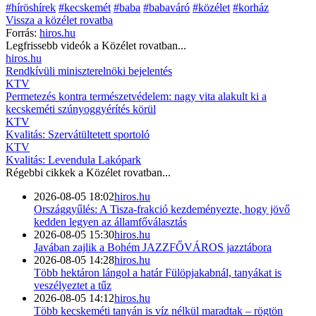
#híröshírek
#kecskemét
#baba
#babaváró
#közélet
#korház
Vissza a
közélet
rovatba
Forrás:
hiros.hu
Legfrissebb videók a
Közélet
rovatban...
hiros.hu
Rendkívüli miniszterelnöki bejelentés
KTV
Permetezés kontra természetvédelem: nagy vita alakult ki a
kecskeméti szúnyoggyérítés körül
KTV
Kvalitás: Szervátültetett sportoló
KTV
Kvalitás: Levendula Lakópark
Régebbi cikkek a
Közélet
rovatban...
2026-08-05 18:02
hiros.hu
Országgyűlés: A Tisza-frakció kezdeményezte, hogy jövő
kedden legyen az államfőválasztás
2026-08-05 15:30
hiros.hu
Javában zajlik a Bohém JAZZFŐVÁROS jazztábora
2026-08-05 14:28
hiros.hu
Több hektáron lángol a határ Fülöpjakabnál, tanyákat is
veszélyeztet a tűz
2026-08-05 14:12
hiros.hu
Több kecskeméti tanyán is víz nélkül maradtak – rögtön