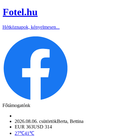
Fotel
.hu
Hétköznapok, kényelmesen...
Főtámogatónk
2026.08.06. csütörtök
Berta, Bettina
EUR 363
USD 314
27℃
41℃