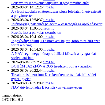
Fedezze fel Kecskemét augusztusi programkínálatát!
2026-08-04 14:12:26
hiros.hu
A városi szociális ellátórendszer plusz feladatairól egyeztetett
a polgármester
2026-08-04 12:54:37
hiros.hu
Jótékonyság palackról palackra – összefogás az apró hősökért
2026-08-04 11:05:00
hiros.hu
Fizetős lesz a parkolás szombaton
2026-08-04 10:41:00
hiros.hu
Jogosítvány nélkül, 117 km/h-val hajtott, több mint 300 ezer
forint a bírság
2026-08-04 10:14:00
hiros.hu
A NAV segít: négy hónapos átállási időszak a nyugtaadat-
szolgáltatásban
2026-08-04 08:57:51
hiros.hu
BOHÉM JAZZFŐVÁROS tizedszer: buli a vízparton
2026-08-03 20:22:44
hiros.hu
Továbbra is biztosított Kecskeméten az óvodai, bölcsődei
nyári ügyelet
2026-08-03 16:53:09
hiros.hu
NAV ügyfélfogadás Bács-Kiskun vármegyében
Támogatóink
©
FOTEL.HU