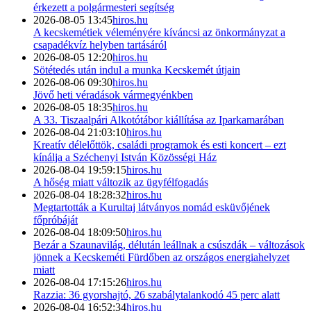
érkezett a polgármesteri segítség
2026-08-05 13:45
hiros.hu
A kecskemétiek véleményére kíváncsi az önkormányzat a
csapadékvíz helyben tartásáról
2026-08-05 12:20
hiros.hu
Sötétedés után indul a munka Kecskemét útjain
2026-08-06 09:30
hiros.hu
Jövő heti véradások vármegyénkben
2026-08-05 18:35
hiros.hu
A 33. Tiszaalpári Alkotótábor kiállítása az Iparkamarában
2026-08-04 21:03:10
hiros.hu
Kreatív délelőttök, családi programok és esti koncert – ezt
kínálja a Széchenyi István Közösségi Ház
2026-08-04 19:59:15
hiros.hu
A hőség miatt változik az ügyfélfogadás
2026-08-04 18:28:32
hiros.hu
Megtartották a Kurultaj látványos nomád esküvőjének
főpróbáját
2026-08-04 18:09:50
hiros.hu
Bezár a Szaunavilág, délután leállnak a csúszdák – változások
jönnek a Kecskeméti Fürdőben az országos energiahelyzet
miatt
2026-08-04 17:15:26
hiros.hu
Razzia: 36 gyorshajtó, 26 szabálytalankodó 45 perc alatt
2026-08-04 16:52:34
hiros.hu