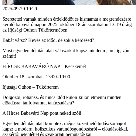
2025-09-29 19:29
Szeretettel várnak minden érdeklődőt és kismamát a megrendezésre
kerülő babaváró napon 2025. október 18-án szombaton 13-19 óráig
az Ifjúsági Otthon Tükörtermében.
Babát vársz? Kevés az időd, de sok a kérdésed?
Most egyetlen délután alatt válaszokat kapsz mindenre, ami igazán
számít!
HÍRCSE BABAVÁRÓ NAP – Kecskemét
Október 18. szombat | 13:00–19:00
Ifjúsági Otthon – Tükörterem
Dolgozol, rohansz, és nincs időd külön-külön elmenni minden
előadásra, tanfolyamra, tanácsadásra?
A Hírcse Babaváró Nap pont neked szól!
Egyetlen délután alatt komplex, mégis közérthető tudáscsomagot
kapsz a modern, holisztikus várandósgondozásról – előadásokkal,
szakértői jelenléttel és gyakorlati bemutatókkal.