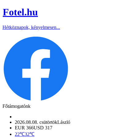
Fotel
.hu
Hétköznapok, kényelmesen...
Főtámogatónk
2026.08.08. csütörtök
László
EUR 366
USD 317
22℃
32℃