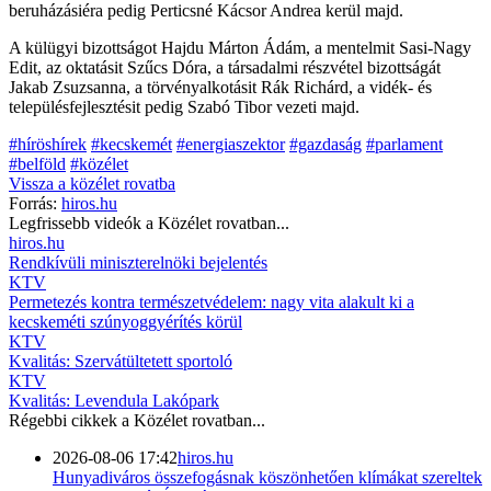
beruházásiéra pedig Perticsné Kácsor Andrea kerül majd.
A külügyi bizottságot Hajdu Márton Ádám, a mentelmit Sasi-Nagy
Edit, az oktatásit Szűcs Dóra, a társadalmi részvétel bizottságát
Jakab Zsuzsanna, a törvényalkotásit Rák Richárd, a vidék- és
településfejlesztésit pedig Szabó Tibor vezeti majd.
#híröshírek
#kecskemét
#energiaszektor
#gazdaság
#parlament
#belföld
#közélet
Vissza a
közélet
rovatba
Forrás:
hiros.hu
Legfrissebb videók a
Közélet
rovatban...
hiros.hu
Rendkívüli miniszterelnöki bejelentés
KTV
Permetezés kontra természetvédelem: nagy vita alakult ki a
kecskeméti szúnyoggyérítés körül
KTV
Kvalitás: Szervátültetett sportoló
KTV
Kvalitás: Levendula Lakópark
Régebbi cikkek a
Közélet
rovatban...
2026-08-06 17:42
hiros.hu
Hunyadiváros összefogásnak köszönhetően klímákat szereltek