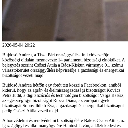
2026-05-04 20:22
Bujdosó Andrea, a Tisza Párt országgyűlési frakcióvezetője
közösségi oldalán megnevezte 14 parlamenti bizottsági elnöküket. A
bejegyzés szerint Csőszi Attila a Bács-Kiskun vármegye 01. számú
választókerület országgyűlési képviselője a gazdasági és energetikai
bizottságot vezeti majd.
Bujdosó Andrea hétfőn egy fotót tett közzé a Facebookon, amiből
kiderül, hogy az agrár- és élelmiszergazdasági bizottságot Kovács
Petra Judit, a digitalizációs és technológiai bizottságot Varga Balázs,
az egészségügyi bizottságot Ruzsa Diána, az európai ügyek
bizottságát Sopov Ildikó Éva, a gazdasági és energetikai bizottságot
pedig Csőszi Attila vezeti majd.
A honvédelmi és rendvédelmi bizottság élére Bakos Csaba Attila, az
igazságügyi és alkotmányügyiére Hantosi István, a közlekedési és