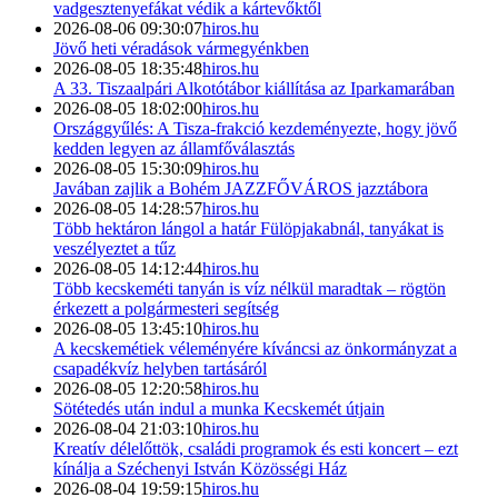
vadgesztenyefákat védik a kártevőktől
2026-08-06 09:30:07
hiros.hu
Jövő heti véradások vármegyénkben
2026-08-05 18:35:48
hiros.hu
A 33. Tiszaalpári Alkotótábor kiállítása az Iparkamarában
2026-08-05 18:02:00
hiros.hu
Országgyűlés: A Tisza-frakció kezdeményezte, hogy jövő
kedden legyen az államfőválasztás
2026-08-05 15:30:09
hiros.hu
Javában zajlik a Bohém JAZZFŐVÁROS jazztábora
2026-08-05 14:28:57
hiros.hu
Több hektáron lángol a határ Fülöpjakabnál, tanyákat is
veszélyeztet a tűz
2026-08-05 14:12:44
hiros.hu
Több kecskeméti tanyán is víz nélkül maradtak – rögtön
érkezett a polgármesteri segítség
2026-08-05 13:45:10
hiros.hu
A kecskemétiek véleményére kíváncsi az önkormányzat a
csapadékvíz helyben tartásáról
2026-08-05 12:20:58
hiros.hu
Sötétedés után indul a munka Kecskemét útjain
2026-08-04 21:03:10
hiros.hu
Kreatív délelőttök, családi programok és esti koncert – ezt
kínálja a Széchenyi István Közösségi Ház
2026-08-04 19:59:15
hiros.hu