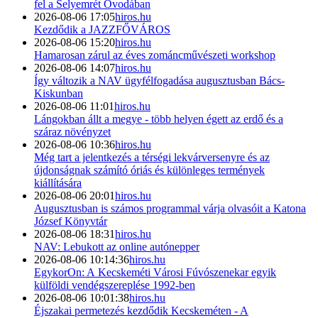
fel a Selyemrét Óvodában
2026-08-06 17:05
hiros.hu
Kezdődik a JAZZFŐVÁROS
2026-08-06 15:20
hiros.hu
Hamarosan zárul az éves zománcművészeti workshop
2026-08-06 14:07
hiros.hu
Így változik a NAV ügyfélfogadása augusztusban Bács-
Kiskunban
2026-08-06 11:01
hiros.hu
Lángokban állt a megye - több helyen égett az erdő és a
száraz növényzet
2026-08-06 10:36
hiros.hu
Még tart a jelentkezés a térségi lekvárversenyre és az
újdonságnak számító óriás és különleges termények
kiállítására
2026-08-06 20:01
hiros.hu
Augusztusban is számos programmal várja olvasóit a Katona
József Könyvtár
2026-08-06 18:31
hiros.hu
NAV: Lebukott az online autónepper
2026-08-06 10:14:36
hiros.hu
EgykorOn: A Kecskeméti Városi Fúvószenekar egyik
külföldi vendégszereplése 1992-ben
2026-08-06 10:01:38
hiros.hu
Éjszakai permetezés kezdődik Kecskeméten - A