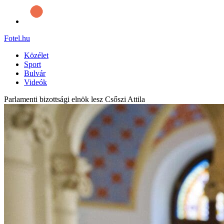
Fotel
.hu
Közélet
Sport
Bulvár
Videók
Parlamenti bizottsági elnök lesz Csőszi Attila