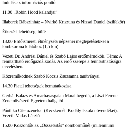
Indulás az információs ponttól
11.00 „Robin Hood kalandjai”
Illaberek Bábszínház – Nyirkó Krisztina és Nizsai Dániel (szilfakör)
Étkezési lehetőség: büfé
13.00 Erdőismereti élményséta népzenei meglepetésekkel a
lombkorona kilátóhoz (1,5 km)
Vezeti Dr. Andrési Dániel és Szabó Lajos erdőmérnökök. Téma: A
fenntartható erdőgazdálkodás. Az erdő szerepe a fenntarthatóságra
nevelésben.
Közreműködnek Szabó Kocsis Zsuzsanna tanítványai
14.30 Fiatal tehetségek bemutatkozása
Gerhát Balázs és Amarbayasgalan Maral hegedű, a Liszt Ferenc
Zeneművészeti Egyetem hallgatói
Pántlika Citerazenekar (Kecskeméti Kodály Iskola növendékei).
Vezeti: Vadas László
15.00 Köszöntők az „Összetartás” domborműnél (millenniumi