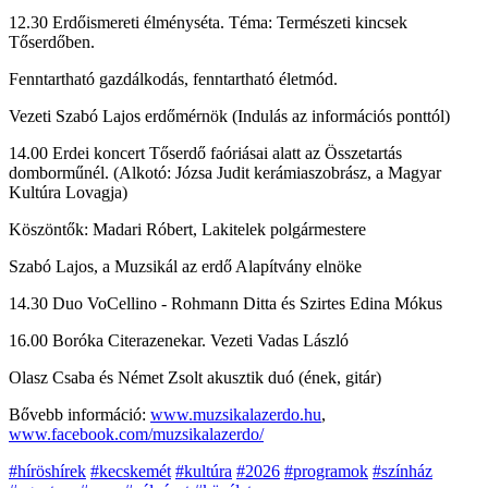
12.30 Erdőismereti élményséta. Téma: Természeti kincsek
Tőserdőben.
Fenntartható gazdálkodás, fenntartható életmód.
Vezeti Szabó Lajos erdőmérnök (Indulás az információs ponttól)
14.00 Erdei koncert Tőserdő faóriásai alatt az Összetartás
domborműnél. (Alkotó: Józsa Judit kerámiaszobrász, a Magyar
Kultúra Lovagja)
Köszöntők: Madari Róbert, Lakitelek polgármestere
Szabó Lajos, a Muzsikál az erdő Alapítvány elnöke
14.30 Duo VoCellino - Rohmann Ditta és Szirtes Edina Mókus
16.00 Boróka Citerazenekar. Vezeti Vadas László
Olasz Csaba és Német Zsolt akusztik duó (ének, gitár)
Bővebb információ:
www.muzsikalazerdo.hu
,
www.facebook.com/muzsikalazerdo/
#híröshírek
#kecskemét
#kultúra
#2026
#programok
#színház