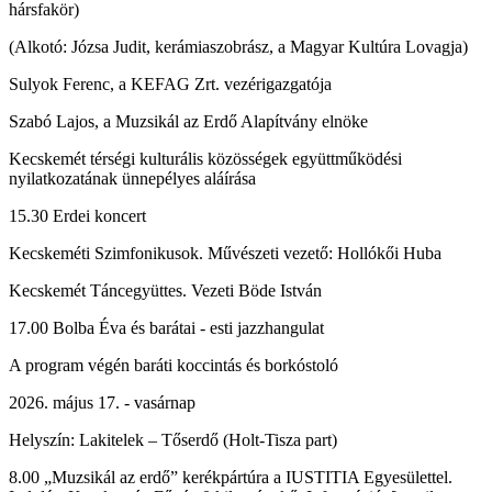
hársfakör)
(Alkotó: Józsa Judit, kerámiaszobrász, a Magyar Kultúra Lovagja)
Sulyok Ferenc, a KEFAG Zrt. vezérigazgatója
Szabó Lajos, a Muzsikál az Erdő Alapítvány elnöke
Kecskemét térségi kulturális közösségek együttműködési
nyilatkozatának ünnepélyes aláírása
15.30 Erdei koncert
Kecskeméti Szimfonikusok. Művészeti vezető: Hollókői Huba
Kecskemét Táncegyüttes. Vezeti Böde István
17.00 Bolba Éva és barátai - esti jazzhangulat
A program végén baráti koccintás és borkóstoló
2026. május 17. - vasárnap
Helyszín: Lakitelek – Tőserdő (Holt-Tisza part)
8.00 „Muzsikál az erdő” kerékpártúra a IUSTITIA Egyesülettel.