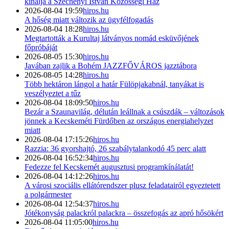
kínálja a Széchenyi István Közösségi Ház
2026-08-04 19:59
hiros.hu
A hőség miatt változik az ügyfélfogadás
2026-08-04 18:28
hiros.hu
Megtartották a Kurultaj látványos nomád esküvőjének
főpróbáját
2026-08-05 15:30
hiros.hu
Javában zajlik a Bohém JAZZFŐVÁROS jazztábora
2026-08-05 14:28
hiros.hu
Több hektáron lángol a határ Fülöpjakabnál, tanyákat is
veszélyeztet a tűz
2026-08-04 18:09:50
hiros.hu
Bezár a Szaunavilág, délután leállnak a csúszdák – változások
jönnek a Kecskeméti Fürdőben az országos energiahelyzet
miatt
2026-08-04 17:15:26
hiros.hu
Razzia: 36 gyorshajtó, 26 szabálytalankodó 45 perc alatt
2026-08-04 16:52:34
hiros.hu
Fedezze fel Kecskemét augusztusi programkínálatát!
2026-08-04 14:12:26
hiros.hu
A városi szociális ellátórendszer plusz feladatairól egyeztetett
a polgármester
2026-08-04 12:54:37
hiros.hu
Jótékonyság palackról palackra – összefogás az apró hősökért
2026-08-04 11:05:00
hiros.hu