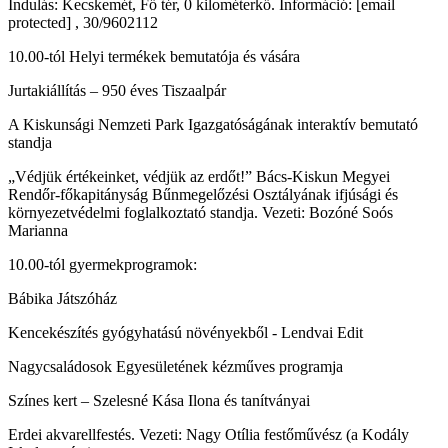
Indulás: Kecskemét, Fő tér, 0 kilométerkő. Információ: [email
protected] , 30/9602112
10.00-tól Helyi termékek bemutatója és vására
Jurtakiállítás – 950 éves Tiszaalpár
A Kiskunsági Nemzeti Park Igazgatóságának interaktív bemutató
standja
„Védjük értékeinket, védjük az erdőt!” Bács-Kiskun Megyei
Rendőr-főkapitányság Bűnmegelőzési Osztályának ifjúsági és
környezetvédelmi foglalkoztató standja. Vezeti: Bozóné Soós
Marianna
10.00-tól gyermekprogramok:
Bábika Játszóház
Kencekészítés gyógyhatású növényekből - Lendvai Edit
Nagycsaládosok Egyesületének kézműves programja
Színes kert – Szelesné Kása Ilona és tanítványai
Erdei akvarellfestés. Vezeti: Nagy Otília festőművész (a Kodály