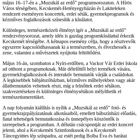
május 16–17-én a „Muzsikál az erdő” programsorozaton. A Hírös
Város térségében, Kecskemét-Hetényegyházán és Lakiteleken
rendezett eseményen koncertek, erdei séták, gyermekprogramok és
kézműves foglalkozások színesítik a kínálatot.
Különleges, természetközeli élményt ígér a „Muzsikál az erdő”
rendezvénysorozat, amely idén is gazdag programkínálattal érkezik
Kecskemét térségébe. A kétnapos esemény célja, hogy a résztvevők
egyszerre kapcsolódhassanak ki a természetben, és élvezhessék a
zene, valamint a művészetek nyújtotta feltöltődést.
Május 16-án, szombaton a Nyíri-erdőben, a Vackor Vár Erdei Iskola
ad otthont a programoknak. Már délelőttől helyi termékek vására,
gyermekfoglalkozások és interaktív bemutatók várják a családokat.
A legkisebbek bábjátszóházban, kézműves műhelyekben vagy akár
állatbemutatón vehetnek részt, míg a felnőttek erdei sétákon,
szakvezetéseken és különleges élménysétákon mélyíthetik el
természetismeretüket.
A nap folyamán kiállítás is nyílik a „Muzsikál az erdő” fotó- és
gyermekrajzpályázatának alkotásaiból, emellett bábszínházi előadás,
fiatal tehetségek bemutatkozása és ünnepélyes köszöntők is
szerepelnek a programban. A délután csúcspontját az erdei koncert
jelenti, ahol a Kecskeméti Szimfonikusok és a Kecskemét
Táncegyüttes lép színpadra, az estét pedig Bolba Éva és barátai