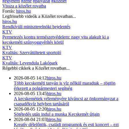
#egyetem
#zene
#pályázat
#közélet
Vissza a
közélet
rovatba
Forrás:
hiros.hu
Legfrissebb videók a
Közélet
rovatban...
hiros.hu
Rendkívüli miniszterelnöki bejelentés
KTV
Permetezés kontra természetvédelem: nagy vita alakult ki a
kecskeméti szúnyoggyérítés körül
KTV
Kvalitás: Szervátültetett sportoló
KTV
Kvalitás: Levendula Lakópark
Régebbi cikkek a
Közélet
rovatban...
2026-08-05 14:12
hiros.hu
Több kecskeméti tanyán is víz nélkül maradtak – rögtön
érkezett a polgármesteri segítség
2026-08-05 13:45
hiros.hu
A kecskemétiek véleményére kíváncsi az önkormányzat a
csapadékvíz helyben tartásáról
2026-08-05 12:20
hiros.hu
Sötétedés után indul a munka Kecskemét útjain
2026-08-04 21:03
hiros.hu
Kreatív délelőttök, családi programok és esti koncert – ezt