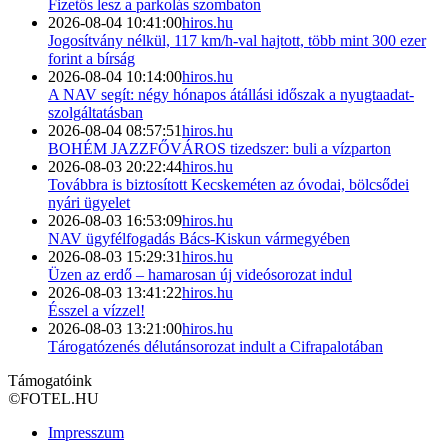
Fizetős lesz a parkolás szombaton
2026-08-04 10:41:00
hiros.hu
Jogosítvány nélkül, 117 km/h-val hajtott, több mint 300 ezer
forint a bírság
2026-08-04 10:14:00
hiros.hu
A NAV segít: négy hónapos átállási időszak a nyugtaadat-
szolgáltatásban
2026-08-04 08:57:51
hiros.hu
BOHÉM JAZZFŐVÁROS tizedszer: buli a vízparton
2026-08-03 20:22:44
hiros.hu
Továbbra is biztosított Kecskeméten az óvodai, bölcsődei
nyári ügyelet
2026-08-03 16:53:09
hiros.hu
NAV ügyfélfogadás Bács-Kiskun vármegyében
2026-08-03 15:29:31
hiros.hu
Üzen az erdő – hamarosan új videósorozat indul
2026-08-03 13:41:22
hiros.hu
Ésszel a vízzel!
2026-08-03 13:21:00
hiros.hu
Tárogatózenés délutánsorozat indult a Cifrapalotában
Támogatóink
©
FOTEL.HU
Impresszum