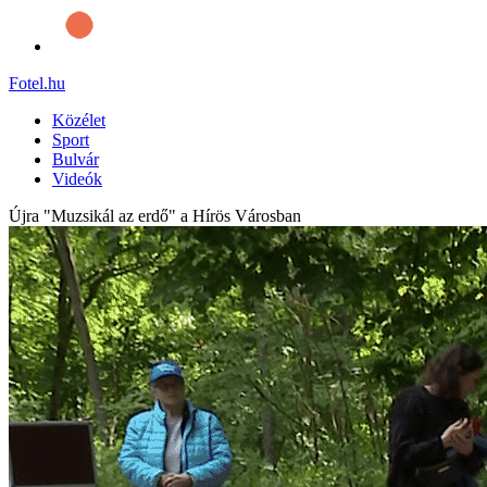
Fotel
.hu
Közélet
Sport
Bulvár
Videók
Újra "Muzsikál az erdő" a Hírös Városban