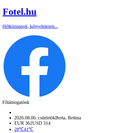
Fotel
.hu
Hétköznapok, kényelmesen...
Főtámogatónk
2026.08.06. csütörtök
Berta, Bettina
EUR 362
USD 314
28℃
41℃