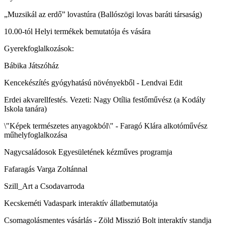
„Muzsikál az erdő” lovastúra (Ballószögi lovas baráti társaság)
10.00-tól Helyi termékek bemutatója és vására
Gyerekfoglalkozások:
Bábika Játszóház
Kencekészítés gyógyhatású növényekből - Lendvai Edit
Erdei akvarellfestés. Vezeti: Nagy Otília festőművész (a Kodály
Iskola tanára)
\"Képek természetes anyagokból\" - Faragó Klára alkotóművész
műhelyfoglalkozása
Nagycsaládosok Egyesületének kézműves programja
Fafaragás Varga Zoltánnal
Szill_Art a Csodavarroda
Kecskeméti Vadaspark interaktív állatbemutatója
Csomagolásmentes vásárlás - Zöld Misszió Bolt interaktív standja