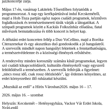
jazzkoncertje zárja.
Május 17-én, vasárnap Lakitelek-Tőserdőben folytatódik a
programsorozat. A nap egy kerékpártúrával indul Kecskemétről,
majd a Holt-Tisza partján egész napos családi programok, kézműves
foglalkozások és természetismereti túrák várják a látogatókat. A
színpadi programok között a Kackiás Folkszínház előadása, fiatal
művészek bemutatkozása és több koncert is helyet kap.
A délutáni erdei koncerten fellép a Duo VoCellino, majd a Boróka
Citerazenekar és egy akusztikus duó gondoskodik a jó hangulatról.
A szervezők mindkét napon hangsúlyt fektetnek a fenntarthatóságra,
a természetvédelemre és a közösségi élmények erősítésére.
A rendezvény minden korosztály számára kínál programokat, legyen
szó családi kikapcsolódásról, kulturális élményekről vagy egyszerű
feltöltődésről a természetben. A szervezők felhívják a figyelmet:
„nincs rossz idő, csak rossz öltözködés”, így érdemes kényelmes, az
erdei környezethez illő ruházattal készülni.
„Muzsikál az erdő” a Hírös Városban2026. május 16 – 17.
2026. május 16. – szombat
Helyszín: Kecskemét – Hetényegyháza, Vackor Vár Erdei Iskola,
Nyíri-erdő