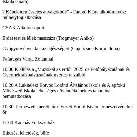
Iskola tanára)
\"Képek természetes anyagokból\" - Faragó Klára alkotóművész
műhelyfoglalkozása
CSAK Alkotócsoport
Erdei test és lélek masszázs (Trogmayer Anikó)
Gyógynövényekkel az egészségért (Gajdácsiné Kuruc Ilona)
Fafaragás Varga Zoltánnal
10.00 Kiállítás a „Muzsikál az erdő” 2025-ös Fotópályázatának és
Gyermekrajzpályázatának nyertes rajzaiból
10.20 A Lakiteleki Eötvös Loránd Általános Iskola és Alapfokú
Művészeti Iskola tehetséges növendékeinek és tanárainak
bemutatkozása
10.30 Természetismereti túra. Vezeti Bártol István természetvédelmi
őr
11.00 Kackiás Folkszínház
Étkezési lehetőség, büfé