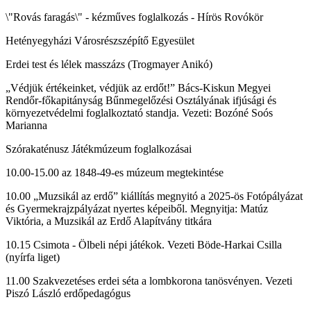
\"Rovás faragás\" - kézműves foglalkozás - Hírös Rovókör
Hetényegyházi Városrészszépítő Egyesület
Erdei test és lélek masszázs (Trogmayer Anikó)
„Védjük értékeinket, védjük az erdőt!” Bács-Kiskun Megyei
Rendőr-főkapitányság Bűnmegelőzési Osztályának ifjúsági és
környezetvédelmi foglalkoztató standja. Vezeti: Bozóné Soós
Marianna
Szórakaténusz Játékmúzeum foglalkozásai
10.00-15.00 az 1848-49-es múzeum megtekintése
10.00 „Muzsikál az erdő” kiállítás megnyitó a 2025-ös Fotópályázat
és Gyermekrajzpályázat nyertes képeiből. Megnyitja: Matúz
Viktória, a Muzsikál az Erdő Alapítvány titkára
10.15 Csimota - Ölbeli népi játékok. Vezeti Böde-Harkai Csilla
(nyírfa liget)
11.00 Szakvezetéses erdei séta a lombkorona tanösvényen. Vezeti
Piszó László erdőpedagógus