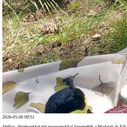
2026-05-06 09:51
Játékos, élményekkel teli programokkal ünnepelték a Madarak és Fák