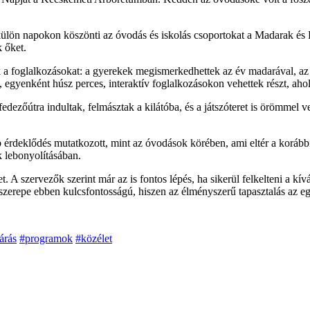
ön napokon köszönti az óvodás és iskolás csoportokat a Madarak és F
k őket.
ték a foglalkozásokat: a gyerekek megismerkedhettek az év madarával, az 
gyenként húsz perces, interaktív foglalkozásokon vehettek részt, ahol
zőútra indultak, felmásztak a kilátóba, és a játszóteret is örömmel ve
 érdeklődés mutatkozott, mint az óvodások körében, ami eltér a korább
 lebonyolításában.
A szervezők szerint már az is fontos lépés, ha sikerül felkelteni a kív
zerepe ebben kulcsfontosságú, hiszen az élményszerű tapasztalás az e
árás
#programok
#közélet