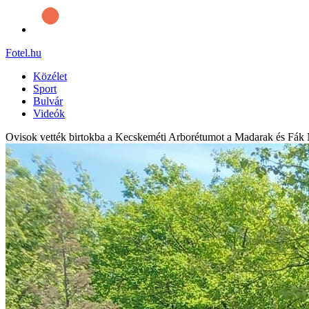
Fotel
.hu
Közélet
Sport
Bulvár
Videók
Ovisok vették birtokba a Kecskeméti Arborétumot a Madarak és Fák