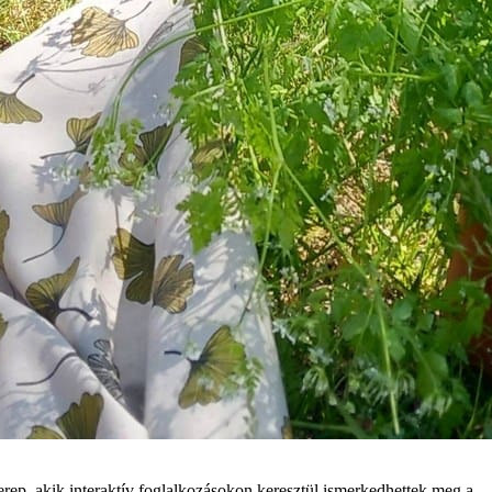
ep, akik interaktív foglalkozásokon keresztül ismerkedhettek meg a