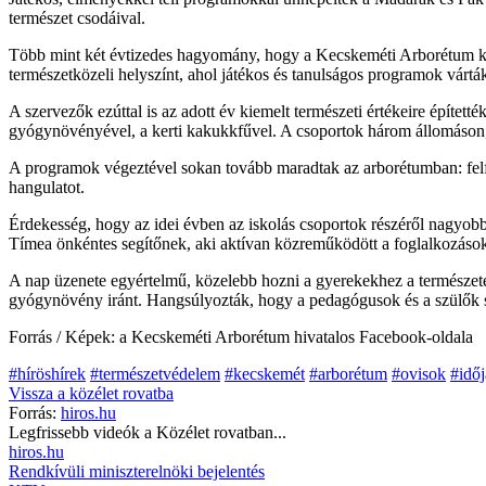
természet csodáival.
Több mint két évtizedes hagyomány, hogy a Kecskeméti Arborétum kül
természetközeli helyszínt, ahol játékos és tanulságos programok vártá
A szervezők ezúttal is az adott év kiemelt természeti értékeire építet
gyógynövényével, a kerti kakukkfűvel. A csoportok három állomáson, e
A programok végeztével sokan tovább maradtak az arborétumban: felfede
hangulatot.
Érdekesség, hogy az idei évben az iskolás csoportok részéről nagyobb
Tímea önkéntes segítőnek, aki aktívan közreműködött a foglalkozások
A nap üzenete egyértelmű, közelebb hozni a gyerekekhez a természetet. 
gyógynövény iránt. Hangsúlyozták, hogy a pedagógusok és a szülők s
Forrás / Képek: a Kecskeméti Arborétum hivatalos Facebook-oldala
#híröshírek
#természetvédelem
#kecskemét
#arborétum
#ovisok
#időj
Vissza a
közélet
rovatba
Forrás:
hiros.hu
Legfrissebb videók a
Közélet
rovatban...
hiros.hu
Rendkívüli miniszterelnöki bejelentés