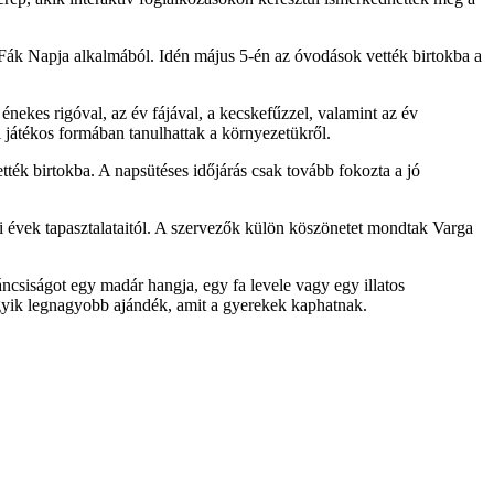
ák Napja alkalmából. Idén május 5-én az óvodások vették birtokba a
énekes rigóval, az év fájával, a kecskefűzzel, valamint az év
 játékos formában tanulhattak a környezetükről.
tték birtokba. A napsütéses időjárás csak tovább fokozta a jó
i évek tapasztalataitól. A szervezők külön köszönetet mondtak Varga
áncsiságot egy madár hangja, egy fa levele vagy egy illatos
gyik legnagyobb ajándék, amit a gyerekek kaphatnak.