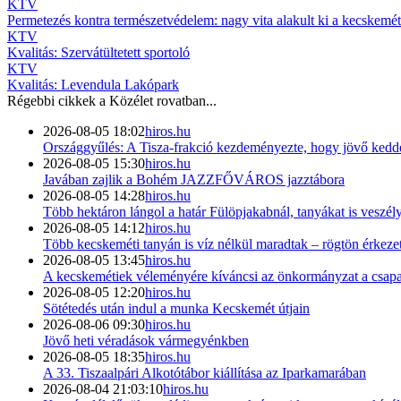
KTV
Permetezés kontra természetvédelem: nagy vita alakult ki a kecskemét
KTV
Kvalitás: Szervátültetett sportoló
KTV
Kvalitás: Levendula Lakópark
Régebbi cikkek a
Közélet
rovatban...
2026-08-05 18:02
hiros.hu
Országgyűlés: A Tisza-frakció kezdeményezte, hogy jövő kedde
2026-08-05 15:30
hiros.hu
Javában zajlik a Bohém JAZZFŐVÁROS jazztábora
2026-08-05 14:28
hiros.hu
Több hektáron lángol a határ Fülöpjakabnál, tanyákat is veszély
2026-08-05 14:12
hiros.hu
Több kecskeméti tanyán is víz nélkül maradtak – rögtön érkezet
2026-08-05 13:45
hiros.hu
A kecskemétiek véleményére kíváncsi az önkormányzat a csapad
2026-08-05 12:20
hiros.hu
Sötétedés után indul a munka Kecskemét útjain
2026-08-06 09:30
hiros.hu
Jövő heti véradások vármegyénkben
2026-08-05 18:35
hiros.hu
A 33. Tiszaalpári Alkotótábor kiállítása az Iparkamarában
2026-08-04 21:03:10
hiros.hu