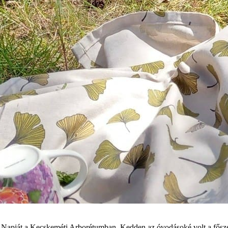
 Napját a Kecskeméti Arborétumban. Kedden az óvodásoké volt a főszer