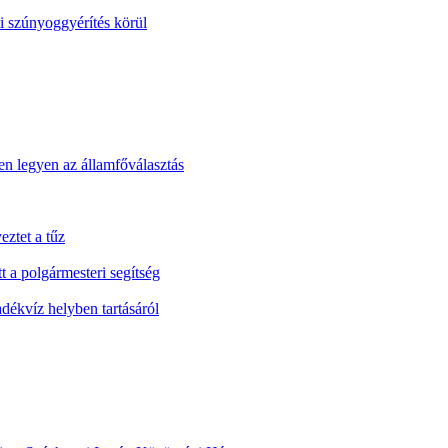
i szúnyoggyérítés körül
n legyen az államfőválasztás
eztet a tűz
t a polgármesteri segítség
ékvíz helyben tartásáról