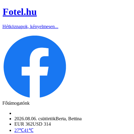
Fotel
.hu
Hétköznapok, kényelmesen...
Főtámogatónk
2026.08.06. csütörtök
Berta, Bettina
EUR 362
USD 314
27℃
41℃