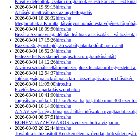
Kreatív délelőttök, családi programok és esti koncert – ezt kín
2026-08-04 19:59:15
hiros.hu
A hőség miatt változik az ügyfélfogadás
2026-08-04 18:28:32
hiros.hu
Megtartották a Kurultaj látványos nomád esküvőjének főpróbáj
2026-08-04 18:09:50
hiros.hu
Bezár a Szaunavilág, délután leállnak a csúszdák – változások
2026-08-04 17:15:26
hiros.hu
Razzia: 36 gyorshajtó, 26 szabálytalankodó 45 perc alatt
2026-08-04 16:52:34
hiros.hu
Fedezze fel Kecskemét augusztusi programkínálatát!
2026-08-04 14:12:26
hiros.hu
A városi szociális ellátórendszer plusz feladatairól egyeztetett 
2026-08-04 12:54:37
hiros.hu
Jótékonyság palackról palackra – összefogás az apró hősökért
2026-08-04 11:05:00
hiros.hu
Fizetős lesz a parkolás szombaton
2026-08-04 10:41:00
hiros.hu
Jogosítvány nélkül, 117 km/h-val hajtott, több mint 300 ezer for
2026-08-04 10:14:00
hiros.hu
A NAV segít: négy hónapos átállási időszak a nyugtaadat-szolg
2026-08-04 08:57:51
hiros.hu
BOHÉM JAZZFŐVÁROS tizedszer: buli a vízparton
2026-08-03 20:22:44
hiros.hu
Továbbra is biztosított Kecskeméten az óvodai, bölcsődei nyári