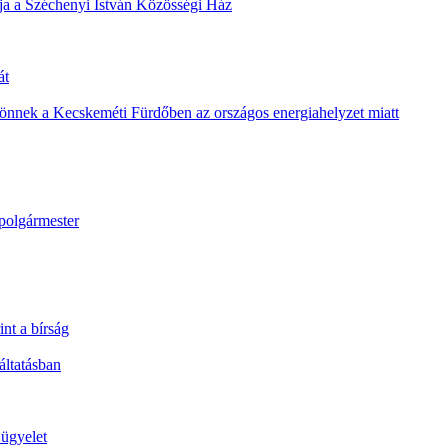
álja a Széchenyi István Közösségi Ház
át
 jönnek a Kecskeméti Fürdőben az országos energiahelyzet miatt
a polgármester
int a bírság
áltatásban
 ügyelet