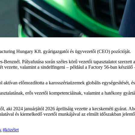
facturing Hungary Kft. gyárigazgatói és ügyvezetői (CEO) pozícióját.
nznél. Pályafutása során széles körű vezetői tapasztalatot szerzett a 
 vezette, valamint a sindelfingeni – például a Factory 56-ban készülő 
ahol aktívan előmozdította a karosszériaüzemek globális egységesítését, é
asztalatának, erős vezetői kompetenciáinak, valamint a hatékony gyártá
ertől, aki 2024 januárjától 2026 áprilisáig vezette a kecskeméti gyárat.
talatával és kiemelkedő vezetői munkájával az elmúlt időszakban jele
k
#közélet