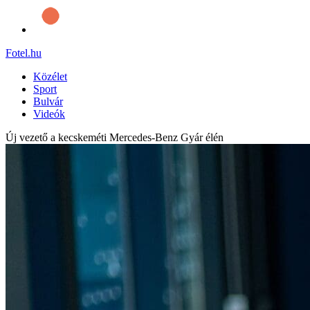
Fotel
.hu
Közélet
Sport
Bulvár
Videók
Új vezető a kecskeméti Mercedes-Benz Gyár élén