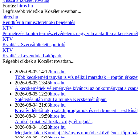
Vissza a
közélet
rovatba
Forrás:
hiros.hu
Legfrissebb videók a
Közélet
rovatban...
hiros.hu
Rendkívüli miniszterelnöki bejelentés
KTV
Permetezés kontra természetvédelem: nagy vita alakult ki a kecskemét
KTV
Kvalitás: Szervátültetett sportoló
KTV
Kvalitás: Levendula Lakópark
Régebbi cikkek a
Közélet
rovatban...
2026-08-05 14:12
hiros.hu
Több kecskeméti tanyán is víz nélkül maradtak – rögtön érkezet
2026-08-05 13:45
hiros.hu
A kecskemétiek véleményére kíváncsi az önkormányzat a csapad
2026-08-05 12:20
hiros.hu
Sötétedés után indul a munka Kecskemét útjain
2026-08-04 21:03
hiros.hu
Kreatív délelőttök, családi programok és esti koncert – ezt kín
2026-08-04 19:59
hiros.hu
A hőség miatt változik az ügyfélfogadás
2026-08-04 18:28
hiros.hu
Megtartották a Kurultaj látványos nomád esküvőjének főpróbáj