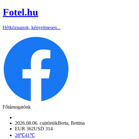
Fotel
.hu
Hétköznapok, kényelmesen...
Főtámogatónk
2026.08.06. csütörtök
Berta, Bettina
EUR 362
USD 314
28℃
41℃