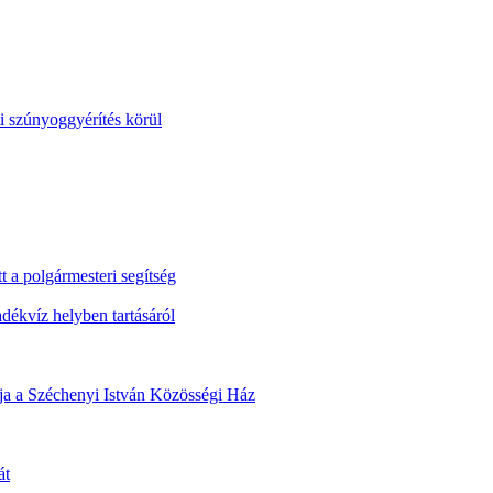
i szúnyoggyérítés körül
t a polgármesteri segítség
ékvíz helyben tartásáról
álja a Széchenyi István Közösségi Ház
át