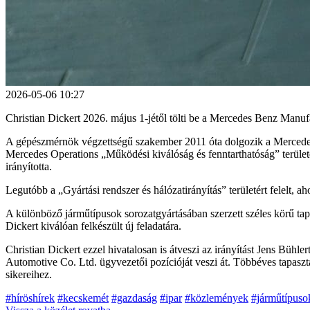
2026-05-06 10:27
Christian Dickert 2026. május 1-jétől tölti be a Mercedes Benz Manu
A gépészmérnök végzettségű szakember 2011 óta dolgozik a Mercedes‑Be
Mercedes Operations „Működési kiválóság és fenntarthatóság” területét
irányította.
Legutóbb a „Gyártási rendszer és hálózatirányítás” területért felelt, 
A különböző járműtípusok sorozatgyártásában szerzett széles körű tap
Dickert kiválóan felkészült új feladatára.
Christian Dickert ezzel hivatalosan is átveszi az irányítást Jens Bühl
Automotive Co. Ltd. ügyvezetői pozícióját veszi át. Többéves tapasz
sikereihez.
#híröshírek
#kecskemét
#gazdaság
#ipar
#közlemények
#járműtípuso