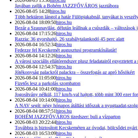
2026-08-05 15:30
hiros.hu
Javában zajlik a Bohém JAZZFŐVÁROS jazztábora
2026-08-05 14:28
hiros.hu
Több hektáron lángol a határ Fülöpjakabnál, tanyákat is veszély
2026-08-04 18:09:50
hiros.hu
Bezár a Szaunavilág, délután leállnak a csúszdák – változások
2026-08-04 17:15:26
hiros.hu
Razzia: 36 gyorshajtó, 26 szabálytalankodó 45 perc alatt
2026-08-04 16:52:34
hiros.hu
Fedezze fel Kecskemét augusztusi programkínálatát!
2026-08-04 14:12:26
hiros.hu
A városi szociális ellátórendszer plusz feladatairól egyeztetett 
2026-08-04 12:54:37
hiros.hu
Jótékonyság palackról palackra – összefogás az apró hősökért
2026-08-04 11:05:00
hiros.hu
Fizetős lesz a parkolás szombaton
2026-08-04 10:41:00
hiros.hu
Jogosítvány nélkül, 117 km/h-val hajtott, több mint 300 ezer for
2026-08-04 10:14:00
hiros.hu
A NAV segít: négy hónapos átállási időszak a nyugtaadat-szolg
2026-08-04 08:57:51
hiros.hu
BOHÉM JAZZFŐVÁROS tizedszer: buli a vízparton
2026-08-03 20:22:44
hiros.hu
Továbbra is biztosított Kecskeméten az óvodai, bölcsődei nyári
2026-08-03 16:53:09
hiros.hu