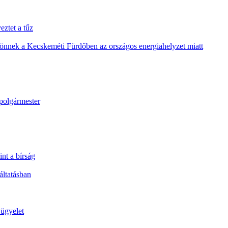
eztet a tűz
 jönnek a Kecskeméti Fürdőben az országos energiahelyzet miatt
a polgármester
int a bírság
áltatásban
 ügyelet