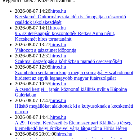
Régebbi cikkek a
Közélet
rovatban...
2026-08-07 14:26
hiros.hu
Kecskemét Önkormányzata idén is támogatja a rászoruló
családok iskolakezdését
2026-08-07 14:11
hiros.hu
95. születésnapján köszöntötték Retkes Anna nénit,
Kecskemét híres tornatanárát
2026-08-07 13:27
hiros.hu
Változott a gázszünet időpontja
2026-08-07 12:31
hiros.hu
Szakmai összefogás a kórházban maradó csecsemőkért
2026-08-07 12:05
hiros.hu
Szombaton senki nem kapja meg a csomagját − szabadnapot
hirdetett az egyik legnagyobb magyar futárszolgálat
2026-08-07 10:55
hiros.hu
A csend kertjei – japán-központú kiállítás nyílt a Kápolna
Galériában
2026-08-07 17:47
hiros.hu
Hűsítő megállókat alakítottak ki a kutyusoknak a kecskeméti
piacon
2026-08-07 14:41
hiros.hu
A 29. Térségi Kertészeti és Élelmiszeripari Kiállítás a térség
kiemelkedő helyi értékeivel várja látogatóit a Hírös Héten
2026-08-06 20:01:00
hiros.hu