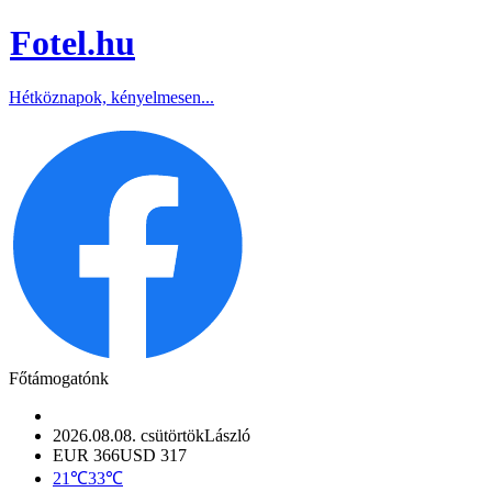
Fotel
.hu
Hétköznapok, kényelmesen...
Főtámogatónk
2026.08.08. csütörtök
László
EUR 366
USD 317
21℃
33℃