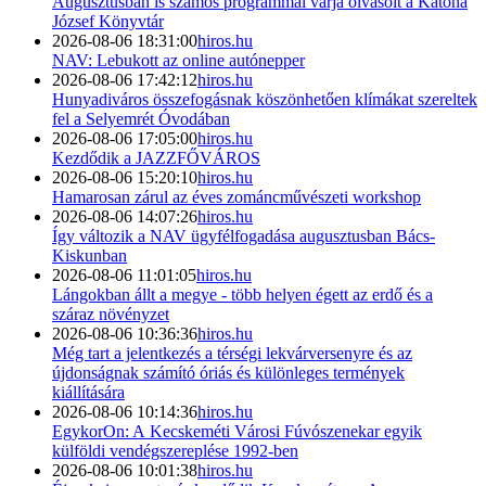
Augusztusban is számos programmal várja olvasóit a Katona
József Könyvtár
2026-08-06 18:31:00
hiros.hu
NAV: Lebukott az online autónepper
2026-08-06 17:42:12
hiros.hu
Hunyadiváros összefogásnak köszönhetően klímákat szereltek
fel a Selyemrét Óvodában
2026-08-06 17:05:00
hiros.hu
Kezdődik a JAZZFŐVÁROS
2026-08-06 15:20:10
hiros.hu
Hamarosan zárul az éves zománcművészeti workshop
2026-08-06 14:07:26
hiros.hu
Így változik a NAV ügyfélfogadása augusztusban Bács-
Kiskunban
2026-08-06 11:01:05
hiros.hu
Lángokban állt a megye - több helyen égett az erdő és a
száraz növényzet
2026-08-06 10:36:36
hiros.hu
Még tart a jelentkezés a térségi lekvárversenyre és az
újdonságnak számító óriás és különleges termények
kiállítására
2026-08-06 10:14:36
hiros.hu
EgykorOn: A Kecskeméti Városi Fúvószenekar egyik
külföldi vendégszereplése 1992-ben
2026-08-06 10:01:38
hiros.hu