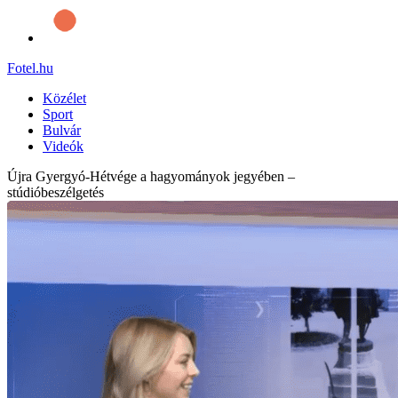
Fotel
.hu
Közélet
Sport
Bulvár
Videók
Újra Gyergyó-Hétvége a hagyományok jegyében –
stúdióbeszélgetés