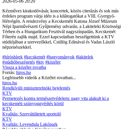
2026-05-06 20:20
Kézműves kirakodóvásár, koncertek, közös citerázás és sok más
érdekes program várja idén is a kilátogatókat a VIII. Gyergyó-
Hétvégén. A rendezvény a Kecskeméti Katona József Múzeum
Népi Iparművészeti Gyűjtemény udvarán, a Lakiteleki Közösségi
Térben és a Hungarikum Fesztivál nagyszínpadán, Kecskemét
Főterén zajlik majd. Ezzel kapcsolatban beszélgettünk a KTV
stúdiójában a szervezőkkel, Csüllög Edinával és Vadas László
népzenészekkel.
#híröshírek
#kecskemét
#hagyományok
#lakitelek
#stúdióbeszégetés
#ktv
#közélet
Vissza a
közélet
rovatba
Forrás:
hiros.hu
Legfrissebb videók a
Közélet
rovatban...
hiros.hu
Rendkívüli miniszterelnöki bejelentés
KTV
Permetezés kontra természetvédelem: nagy vita alakult ki a
kecskeméti szúnyoggyérítés körül
KTV
Kvalitás: Szervátültetett sportoló
KTV
Kvalitás: Levendula Lakópark