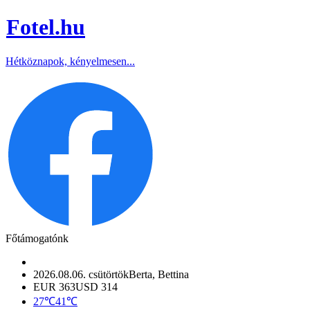
Fotel
.hu
Hétköznapok, kényelmesen...
Főtámogatónk
2026.08.06. csütörtök
Berta, Bettina
EUR 363
USD 314
27℃
41℃