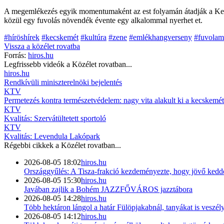
A megemlékezés egyik momentumaként az est folyamán átadják a Kecsk
közül egy fuvolás növendék évente egy alkalommal nyerhet et.
#híröshírek
#kecskemét
#kultúra
#zene
#emlékhangverseny
#fuvolam
Vissza a
közélet
rovatba
Forrás:
hiros.hu
Legfrissebb videók a
Közélet
rovatban...
hiros.hu
Rendkívüli miniszterelnöki bejelentés
KTV
Permetezés kontra természetvédelem: nagy vita alakult ki a kecskemét
KTV
Kvalitás: Szervátültetett sportoló
KTV
Kvalitás: Levendula Lakópark
Régebbi cikkek a
Közélet
rovatban...
2026-08-05 18:02
hiros.hu
Országgyűlés: A Tisza-frakció kezdeményezte, hogy jövő kedde
2026-08-05 15:30
hiros.hu
Javában zajlik a Bohém JAZZFŐVÁROS jazztábora
2026-08-05 14:28
hiros.hu
Több hektáron lángol a határ Fülöpjakabnál, tanyákat is veszély
2026-08-05 14:12
hiros.hu