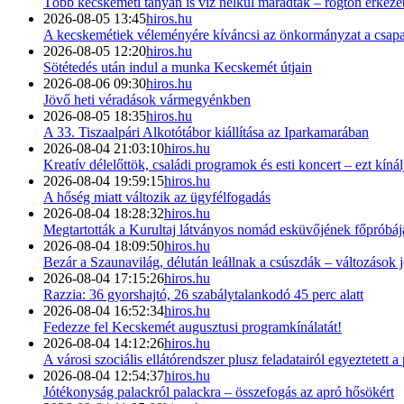
Több kecskeméti tanyán is víz nélkül maradtak – rögtön érkezet
2026-08-05 13:45
hiros.hu
A kecskemétiek véleményére kíváncsi az önkormányzat a csapad
2026-08-05 12:20
hiros.hu
Sötétedés után indul a munka Kecskemét útjain
2026-08-06 09:30
hiros.hu
Jövő heti véradások vármegyénkben
2026-08-05 18:35
hiros.hu
A 33. Tiszaalpári Alkotótábor kiállítása az Iparkamarában
2026-08-04 21:03:10
hiros.hu
Kreatív délelőttök, családi programok és esti koncert – ezt kín
2026-08-04 19:59:15
hiros.hu
A hőség miatt változik az ügyfélfogadás
2026-08-04 18:28:32
hiros.hu
Megtartották a Kurultaj látványos nomád esküvőjének főpróbáj
2026-08-04 18:09:50
hiros.hu
Bezár a Szaunavilág, délután leállnak a csúszdák – változások
2026-08-04 17:15:26
hiros.hu
Razzia: 36 gyorshajtó, 26 szabálytalankodó 45 perc alatt
2026-08-04 16:52:34
hiros.hu
Fedezze fel Kecskemét augusztusi programkínálatát!
2026-08-04 14:12:26
hiros.hu
A városi szociális ellátórendszer plusz feladatairól egyeztetett 
2026-08-04 12:54:37
hiros.hu
Jótékonyság palackról palackra – összefogás az apró hősökért