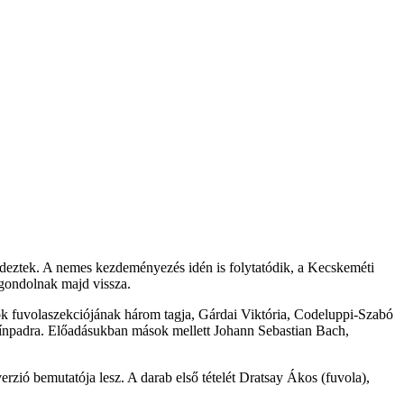
deztek. A nemes kezdeményezés idén is folytatódik, a Kecskeméti
n gondolnak majd vissza.
ok fuvolaszekciójának három tagja, Gárdai Viktória, Codeluppi-Szabó
zínpadra. Előadásukban mások mellett Johann Sebastian Bach,
zió bemutatója lesz. A darab első tételét Dratsay Ákos (fuvola),