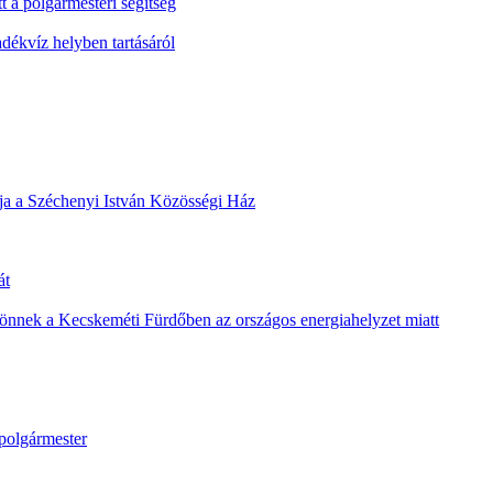
t a polgármesteri segítség
ékvíz helyben tartásáról
álja a Széchenyi István Közösségi Ház
át
 jönnek a Kecskeméti Fürdőben az országos energiahelyzet miatt
a polgármester