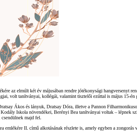
ére az elmúlt két év májusában rendre jótékonysági hangversenyt ren
ai, volt tanítványai, kollégái, valamint tisztelői ezúttal is május 15-é
Dratsay Ákos és lányuk, Dratsay Dóra, illetve a Pannon Filharmonikus
 Kodály Iskola növendékei, Berényi Bea tanítványai voltak – lépnek s
 csendülnek majd fel.
mlékére II. című alkotásának részlete is, amely egyben a zongorás ver