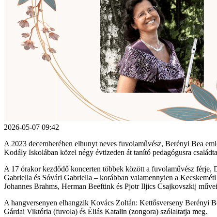
2026-05-07 09:42
A 2023 decemberében elhunyt neves fuvolaművész, Berényi Bea emlék
Kodály Iskolában közel négy évtizeden át tanító pedagógusra családtagj
A 17 órakor kezdődő koncerten többek között a fuvolaművész férje, 
Gabriella és Sóvári Gabriella – korábban valamennyien a Kecskeméti
Johannes Brahms, Herman Beeftink és Pjotr Iljics Csajkovszkij művei
A hangversenyen elhangzik Kovács Zoltán: Kettősverseny Berényi Bea e
Gárdai Viktória (fuvola) és Éliás Katalin (zongora) szólaltatja meg.