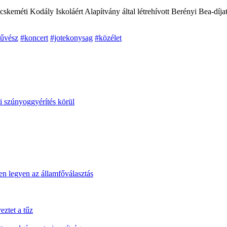
eméti Kodály Iskoláért Alapítvány által létrehívott Berényi Bea-díja
űvész
#koncert
#jotekonysag
#közélet
i szúnyoggyérítés körül
n legyen az államfőválasztás
eztet a tűz