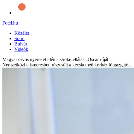
Fotel
.hu
Közélet
Sport
Bulvár
Videók
Magyar orvos nyerte el idén a stroke-ellátás „Oscar-díját” -
Nemzetközi elismerésben részesült a kecskeméti kórház főigazgatója