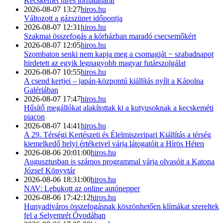
Kecskemét híres tornatanárát
2026-08-07 13:27
hiros.hu
Változott a gázszünet időpontja
2026-08-07 12:31
hiros.hu
Szakmai összefogás a kórházban maradó csecsemőkért
2026-08-07 12:05
hiros.hu
Szombaton senki nem kapja meg a csomagját − szabadnapot
hirdetett az egyik legnagyobb magyar futárszolgálat
2026-08-07 10:55
hiros.hu
A csend kertjei – japán-központú kiállítás nyílt a Kápolna
Galériában
2026-08-07 17:47
hiros.hu
Hűsítő megállókat alakítottak ki a kutyusoknak a kecskeméti
piacon
2026-08-07 14:41
hiros.hu
A 29. Térségi Kertészeti és Élelmiszeripari Kiállítás a térség
kiemelkedő helyi értékeivel várja látogatóit a Hírös Héten
2026-08-06 20:01:00
hiros.hu
Augusztusban is számos programmal várja olvasóit a Katona
József Könyvtár
2026-08-06 18:31:00
hiros.hu
NAV: Lebukott az online autónepper
2026-08-06 17:42:12
hiros.hu
Hunyadiváros összefogásnak köszönhetően klímákat szereltek
fel a Selyemrét Óvodában