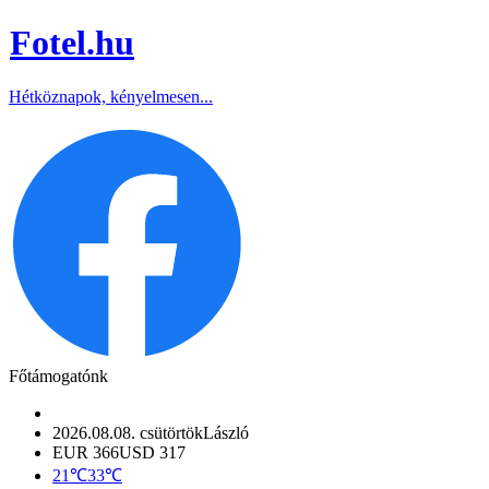
Fotel
.hu
Hétköznapok, kényelmesen...
Főtámogatónk
2026.08.08. csütörtök
László
EUR 366
USD 317
21℃
33℃