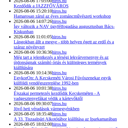
2026-08-06 17:05:00
hiros.hu
Kezdődik a JAZZFŐVÁROS
2026-08-06 15:20:10
hiros.hu
Hamarosan zárul az éves zománcművészeti workshop
2026-08-06 14:07:26
hiros.hu
Így változik a NAV ügyfélfogadása augusztusban Bács-
Kiskunban
2026-08-06 11:01:05
hiros.hu
Lángokban állt a megye - több helyen égett az erdő és a
száraz növényzet
2026-08-06 10:36:36
hiros.hu
Még tart a jelentkezés a térségi lekvárversenyre és az
újdonságnak számító óriás és különleges termények
kiállítására
2026-08-06 10:14:36
hiros.hu
EgykorOn: A Kecskeméti Városi Fúvószenekar egyik
külföldi vendégszereplése 1992-ben
2026-08-06 10:01:38
hiros.hu
Éjszakai permetezés kezdődik Kecskeméten - A
vadgesztenyefákat védik a kártevőktől
2026-08-06 09:30:07
hiros.hu
Jövő heti véradások vármegyénkben
2026-08-05 18:35:48
hiros.hu
A 33. Tiszaalpári Alkotótábor kiállítása az Iparkamarában
2026-08-05 18:02:00
hiros.hu