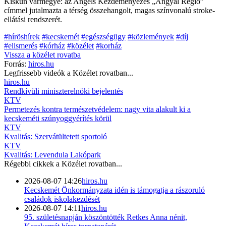
Kiskun vármegye: az Angels Kezdeményezés „Angyal Régió”
címmel jutalmazta a térség összehangolt, magas színvonalú stroke-
ellátási rendszerét.
#híröshírek
#kecskemét
#egészségügy
#közlemények
#díj
#elismerés
#kórház
#közélet
#korház
Vissza a
közélet
rovatba
Forrás:
hiros.hu
Legfrissebb videók a
Közélet
rovatban...
hiros.hu
Rendkívüli miniszterelnöki bejelentés
KTV
Permetezés kontra természetvédelem: nagy vita alakult ki a
kecskeméti szúnyoggyérítés körül
KTV
Kvalitás: Szervátültetett sportoló
KTV
Kvalitás: Levendula Lakópark
Régebbi cikkek a
Közélet
rovatban...
2026-08-07 14:26
hiros.hu
Kecskemét Önkormányzata idén is támogatja a rászoruló
családok iskolakezdését
2026-08-07 14:11
hiros.hu
95. születésnapján köszöntötték Retkes Anna nénit,