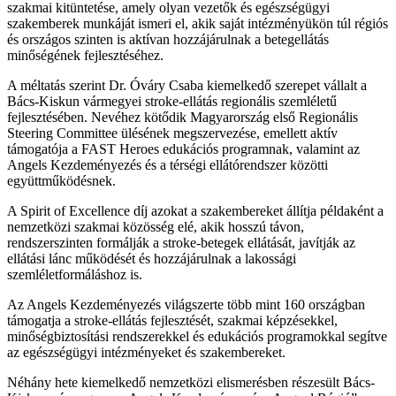
szakmai kitüntetése, amely olyan vezetők és egészségügyi
szakemberek munkáját ismeri el, akik saját intézményükön túl régiós
és országos szinten is aktívan hozzájárulnak a betegellátás
minőségének fejlesztéséhez.
A méltatás szerint Dr. Óváry Csaba kiemelkedő szerepet vállalt a
Bács-Kiskun vármegyei stroke-ellátás regionális szemléletű
fejlesztésében. Nevéhez kötődik Magyarország első Regionális
Steering Committee ülésének megszervezése, emellett aktív
támogatója a FAST Heroes edukációs programnak, valamint az
Angels Kezdeményezés és a térségi ellátórendszer közötti
együttműködésnek.
A Spirit of Excellence díj azokat a szakembereket állítja példaként a
nemzetközi szakmai közösség elé, akik hosszú távon,
rendszerszinten formálják a stroke-betegek ellátását, javítják az
ellátási lánc működését és hozzájárulnak a lakossági
szemléletformáláshoz is.
Az Angels Kezdeményezés világszerte több mint 160 országban
támogatja a stroke-ellátás fejlesztését, szakmai képzésekkel,
minőségbiztosítási rendszerekkel és edukációs programokkal segítve
az egészségügyi intézményeket és szakembereket.
Néhány hete kiemelkedő nemzetközi elismerésben részesült Bács-