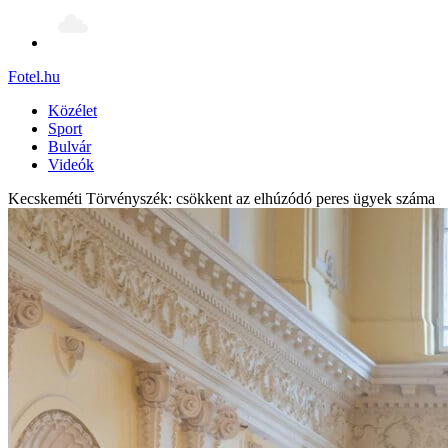
Fotel
.hu
Közélet
Sport
Bulvár
Videók
Kecskeméti Törvényszék: csökkent az elhúzódó peres ügyek száma