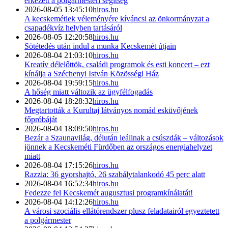
érkezett a polgármesteri segítség
2026-08-05 13:45:10
hiros.hu
A kecskemétiek véleményére kíváncsi az önkormányzat a
csapadékvíz helyben tartásáról
2026-08-05 12:20:58
hiros.hu
Sötétedés után indul a munka Kecskemét útjain
2026-08-04 21:03:10
hiros.hu
Kreatív délelőttök, családi programok és esti koncert – ezt
kínálja a Széchenyi István Közösségi Ház
2026-08-04 19:59:15
hiros.hu
A hőség miatt változik az ügyfélfogadás
2026-08-04 18:28:32
hiros.hu
Megtartották a Kurultaj látványos nomád esküvőjének
főpróbáját
2026-08-04 18:09:50
hiros.hu
Bezár a Szaunavilág, délután leállnak a csúszdák – változások
jönnek a Kecskeméti Fürdőben az országos energiahelyzet
miatt
2026-08-04 17:15:26
hiros.hu
Razzia: 36 gyorshajtó, 26 szabálytalankodó 45 perc alatt
2026-08-04 16:52:34
hiros.hu
Fedezze fel Kecskemét augusztusi programkínálatát!
2026-08-04 14:12:26
hiros.hu
A városi szociális ellátórendszer plusz feladatairól egyeztetett
a polgármester