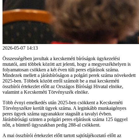
2026-05-07 14:13
Összességében javultak a kecskeméti bíróságok ügykezelési
mutatói, ami többek között azt jelenti, hogy a megyeszékhelyen is
folyamatosan csökken a két éven túli peres eljárások száma.
Mindezek mellett a járásbíróságon a polgári perek száma növekedett
2025-ben. Többek között erről számolt be a mai kecskeméti
összbírói értekezlet előtt az Országos Bírósági Hivatal elnöke,
valamint a Kecskeméti Törvényszék elnöke.
Több évnyi emelkedés után 2025-ben csökkent a Kecskeméti
Törvényszékre került ügyek száma. A leginkább munkaigényes
peres ügyek száma ugyanakkor stagnált a tavalyi évben.
Járásbírósági szinten a polgári peres eljárások száma 125 üggyel
nőtt, a büntető ügyszakban pedig 288-al csökkent.
A mai összbírói értekezlet előtt tartott sajtótájékoztató előtt az