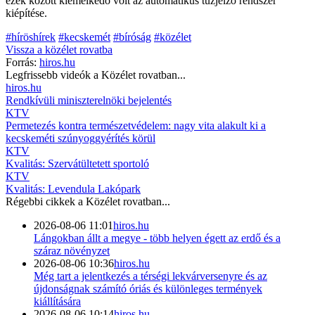
ezek között kiemelkedő volt az automatikus tűzjelző rendszer
kiépítése.
#híröshírek
#kecskemét
#bíróság
#közélet
Vissza a
közélet
rovatba
Forrás:
hiros.hu
Legfrissebb videók a
Közélet
rovatban...
hiros.hu
Rendkívüli miniszterelnöki bejelentés
KTV
Permetezés kontra természetvédelem: nagy vita alakult ki a
kecskeméti szúnyoggyérítés körül
KTV
Kvalitás: Szervátültetett sportoló
KTV
Kvalitás: Levendula Lakópark
Régebbi cikkek a
Közélet
rovatban...
2026-08-06 11:01
hiros.hu
Lángokban állt a megye - több helyen égett az erdő és a
száraz növényzet
2026-08-06 10:36
hiros.hu
Még tart a jelentkezés a térségi lekvárversenyre és az
újdonságnak számító óriás és különleges termények
kiállítására
2026-08-06 10:14
hiros.hu