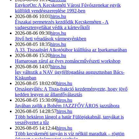
EgykorOn: A Kecskeméti Városi Fúvószenekar egyik
külföldi vendégszereplése 1992-ben
2026-08-06 10:01
hiros.hu
Éjszakai permetezés kezdődik Kecskeméten - A
vadgesztenyefákat védik a kártevőktől
2026-08-06 09:30
hiros.hu
Jövő heti véradások vármegyénkben
2026-08-05 18:35
hiros.hu
A 33. Tiszaalpári Alkotótábor kiállítása az Iparkamarában
2026-08-06 15:20
hiros.hu
Hamarosan zárul az éves zománcművészeti workshop
2026-08-06 14:07
hiros.hu
Így változik a NAV ügyfélfogadása augusztusban Bács-
Kiskunban
2026-08-05 18:02:00
hiros.hu
Országgyűlés: A Tisza-frakció kezdeményezte, hogy jövő
kedden legyen az államfőválasztás
2026-08-05 15:30:09
hiros.hu
Javában zajlik a Bohém JAZZFŐVÁROS jazztábora
2026-08-05 14:28:57
hiros.hu
Több hektáron lángol a határ Fülöpjakabnál, tanyákat is
veszélyeztet a tűz
2026-08-05 14:12:44
hiros.hu
Több kecskeméti tanyán is víz nélkül maradtak – rögtön