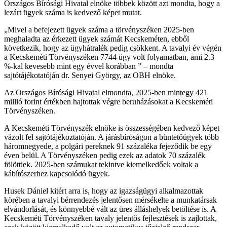
Országos Bírósági Hivatal elnöke többek között azt mondta, hogy a
lezárt ügyek száma is kedvező képet mutat.
„Mivel a befejezett ügyek száma a törvényszéken 2025-ben
meghaladta az érkezett ügyek számát Kecskeméten, ebből
következik, hogy az ügyhátralék pedig csökkent. A tavalyi év végén
a Kecskeméti Törvényszéken 7744 ügy volt folyamatban, ami 2.3
%-kal kevesebb mint egy évvel korábban ” – mondta
sajtótájékotatóján dr. Senyei György, az OBH elnöke.
Az Országos Bírósági Hivatal elmondta, 2025-ben mintegy 421
millió forint értékben hajtottak végre beruházásokat a Kecskeméti
Törvényszéken.
A Kecskeméti Törvényszék elnöke is összességében kedvező képet
vázolt fel sajtótájékoztatóján. A járásbíróságon a büntetőügyek több
háromnegyede, a polgári pereknek 91 százaléka fejeződik be egy
éven belül. A Törvényszéken pedig ezek az adatok 70 százalék
fölöttiek. 2025-ben számukat tekintve kiemelkedőek voltak a
kábítószerhez kapcsolódó ügyek.
Husek Dániel kitért arra is, hogy az igazságügyi alkalmazottak
körében a tavalyi bérrendezés jelentősen mérsékelte a munkatársak
elvándorlását, és könnyebbé vált az üres álláshelyek betöltése is. A
Kecskeméti Törvényszéken tavaly jelentős fejlesztések is zajlottak,