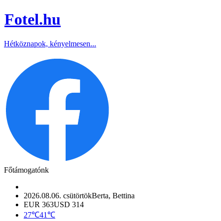
Fotel
.hu
Hétköznapok, kényelmesen...
Főtámogatónk
2026.08.06. csütörtök
Berta, Bettina
EUR 363
USD 314
27℃
41℃