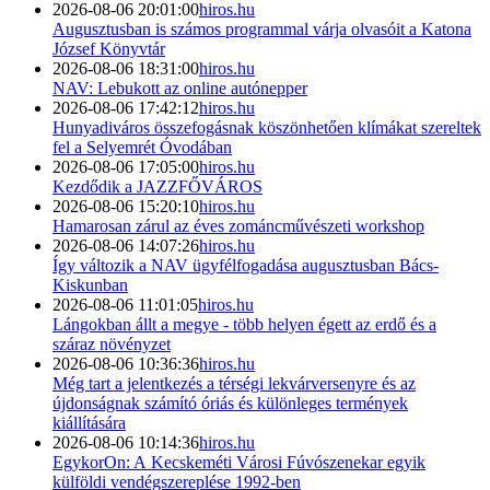
2026-08-06 20:01:00
hiros.hu
Augusztusban is számos programmal várja olvasóit a Katona
József Könyvtár
2026-08-06 18:31:00
hiros.hu
NAV: Lebukott az online autónepper
2026-08-06 17:42:12
hiros.hu
Hunyadiváros összefogásnak köszönhetően klímákat szereltek
fel a Selyemrét Óvodában
2026-08-06 17:05:00
hiros.hu
Kezdődik a JAZZFŐVÁROS
2026-08-06 15:20:10
hiros.hu
Hamarosan zárul az éves zománcművészeti workshop
2026-08-06 14:07:26
hiros.hu
Így változik a NAV ügyfélfogadása augusztusban Bács-
Kiskunban
2026-08-06 11:01:05
hiros.hu
Lángokban állt a megye - több helyen égett az erdő és a
száraz növényzet
2026-08-06 10:36:36
hiros.hu
Még tart a jelentkezés a térségi lekvárversenyre és az
újdonságnak számító óriás és különleges termények
kiállítására
2026-08-06 10:14:36
hiros.hu
EgykorOn: A Kecskeméti Városi Fúvószenekar egyik
külföldi vendégszereplése 1992-ben