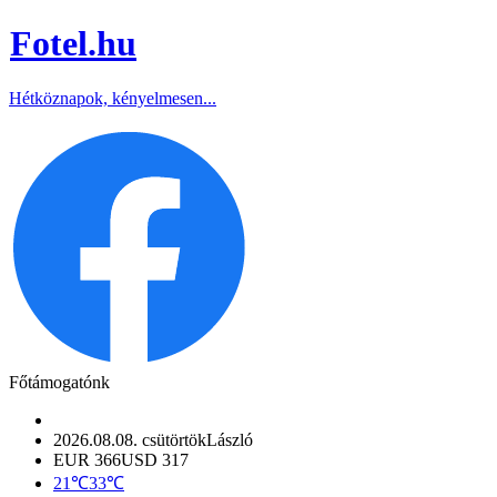
Fotel
.hu
Hétköznapok, kényelmesen...
Főtámogatónk
2026.08.08. csütörtök
László
EUR 366
USD 317
21℃
33℃