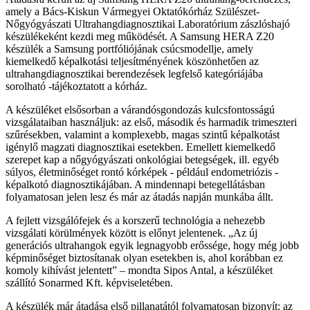
amely a Bács-Kiskun Vármegyei Oktatókórház Szülészet-
Nőgyógyászati Ultrahangdiagnosztikai Laboratórium zászlóshajó
készülékeként kezdi meg működését. A Samsung HERA Z20
készülék a Samsung portfóliójának csúcsmodellje, amely
kiemelkedő képalkotási teljesítményének köszönhetően az
ultrahangdiagnosztikai berendezések legfelső kategóriájába
sorolható -tájékoztatott a kórház.
A készüléket elsősorban a várandósgondozás kulcsfontosságú
vizsgálataiban használjuk: az első, második és harmadik trimeszteri
szűrésekben, valamint a komplexebb, magas szintű képalkotást
igénylő magzati diagnosztikai esetekben. Emellett kiemelkedő
szerepet kap a nőgyógyászati onkológiai betegségek, ill. egyéb
súlyos, életminőséget rontó kórképek - például endometriózis -
képalkotó diagnosztikájában. A mindennapi betegellátásban
folyamatosan jelen lesz és már az átadás napján munkába állt.
A fejlett vizsgálófejek és a korszerű technológia a nehezebb
vizsgálati körülmények között is előnyt jelentenek. „Az új
generációs ultrahangok egyik legnagyobb erőssége, hogy még jobb
képminőséget biztosítanak olyan esetekben is, ahol korábban ez
komoly kihívást jelentett” – mondta Sipos Antal, a készüléket
szállító Sonarmed Kft. képviseletében.
A készülék már átadása első pillanatától folyamatosan bizonyít: az