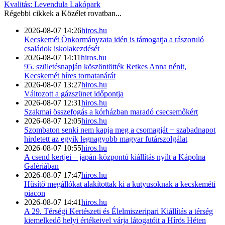
Kvalitás: Levendula Lakópark
Régebbi cikkek a
Közélet
rovatban...
2026-08-07 14:26
hiros.hu
Kecskemét Önkormányzata idén is támogatja a rászoruló
családok iskolakezdését
2026-08-07 14:11
hiros.hu
95. születésnapján köszöntötték Retkes Anna nénit,
Kecskemét híres tornatanárát
2026-08-07 13:27
hiros.hu
Változott a gázszünet időpontja
2026-08-07 12:31
hiros.hu
Szakmai összefogás a kórházban maradó csecsemőkért
2026-08-07 12:05
hiros.hu
Szombaton senki nem kapja meg a csomagját − szabadnapot
hirdetett az egyik legnagyobb magyar futárszolgálat
2026-08-07 10:55
hiros.hu
A csend kertjei – japán-központú kiállítás nyílt a Kápolna
Galériában
2026-08-07 17:47
hiros.hu
Hűsítő megállókat alakítottak ki a kutyusoknak a kecskeméti
piacon
2026-08-07 14:41
hiros.hu
A 29. Térségi Kertészeti és Élelmiszeripari Kiállítás a térség
kiemelkedő helyi értékeivel várja látogatóit a Hírös Héten