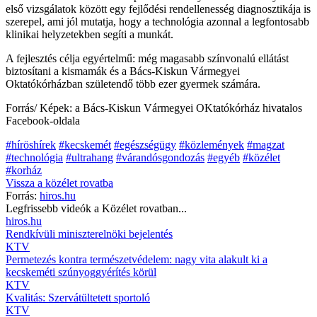
első vizsgálatok között egy fejlődési rendellenesség diagnosztikája is
szerepel, ami jól mutatja, hogy a technológia azonnal a legfontosabb
klinikai helyzetekben segíti a munkát.
A fejlesztés célja egyértelmű: még magasabb színvonalú ellátást
biztosítani a kismamák és a Bács-Kiskun Vármegyei
Oktatókórházban születendő több ezer gyermek számára.
Forrás/ Képek: a Bács-Kiskun Vármegyei OKtatókórház hivatalos
Facebook-oldala
#híröshírek
#kecskemét
#egészségügy
#közlemények
#magzat
#technológia
#ultrahang
#várandósgondozás
#egyéb
#közélet
#korház
Vissza a
közélet
rovatba
Forrás:
hiros.hu
Legfrissebb videók a
Közélet
rovatban...
hiros.hu
Rendkívüli miniszterelnöki bejelentés
KTV
Permetezés kontra természetvédelem: nagy vita alakult ki a
kecskeméti szúnyoggyérítés körül
KTV
Kvalitás: Szervátültetett sportoló
KTV