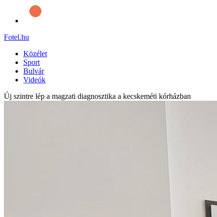
Fotel
.hu
Közélet
Sport
Bulvár
Videók
Új szintre lép a magzati diagnosztika a kecskeméti kórházban